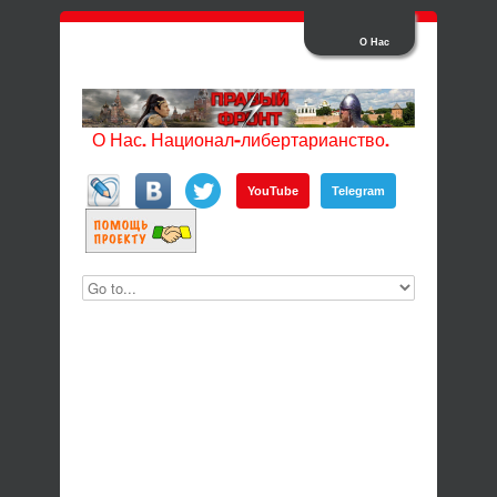
О Нас
О Нас. Национал-либертарианство.
YouTube
Telegram