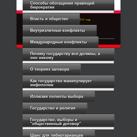
Способы обогащения правящей
бюрократии
Власть и общество
Right-Dexter-ПРАВЫЙ ФРОНТ. Основан в 2014 году.
Связь с администрацией
Внутриэлитные конфликты
Международные конфликты
Почему государству все должны, а
оно никому
О теориях заговора
Как государство манипулирует
инфополем
Иллюзия полноты выбора
Государство и религия
Государство, выборы и
"общественный договор"
Шанс для либертарианцев