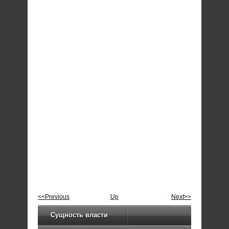
<<Previous
Up
Next>>
Сущность власти