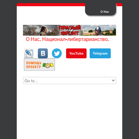
О Нас
О Нас. Национал-либертарианство.
YouTube
Telegram