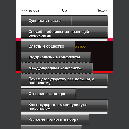
<<Previous
Up
Next>>
Сущность власти
Способы обогащения правящей
бюрократии
Власть и общество
Right-Dexter-ПРАВЫЙ ФРОНТ. Основан в 2014 году.
Связь с администрацией
Внутриэлитные конфликты
Международные конфликты
Почему государству все должны, а
оно никому
О теориях заговора
Как государство манипулирует
инфополем
Иллюзия полноты выбора