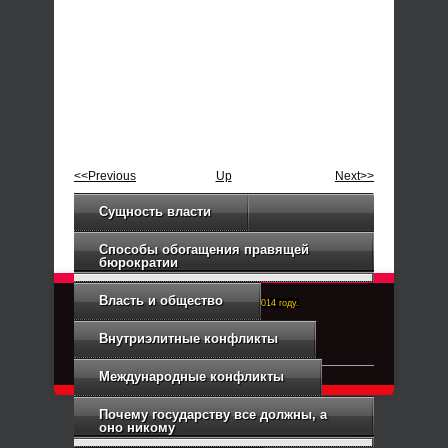
<<Previous
Up
Next>>
Сущность власти
Способы обогащения правящей
бюрократии
Власть и общество
Right-Dexter-ПРАВЫЙ ФРОНТ. Основан в 2014 году.
Связь с администрацией
Внутриэлитные конфликты
Международные конфликты
Почему государству все должны, а
оно никому