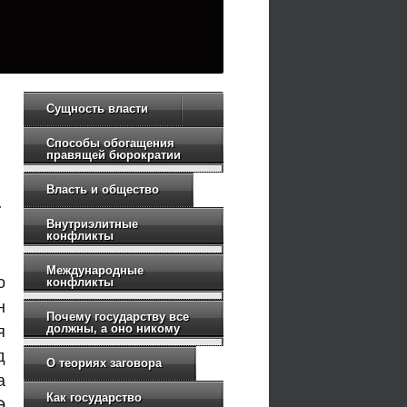
Сущность власти
Способы обогащения
правящей бюрократии
Власть и общество
а
Внутриэлитные
конфликты
Международные
о
конфликты
н
Почему государству все
должны, а оно никому
я
д
О теориях заговора
а
Как государство
Э