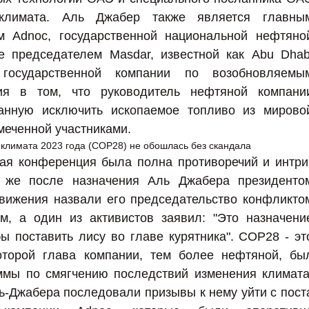
климата. Аль Джабер также является главны
м Adnoc, государственной национальной нефтяно
е председателем Masdar, известной как Abu Dhab
 государственной компании по возобновляемы
ния в том, что руководитель нефтяной компани
званную исключить ископаемое топливо из мирово
меченной участниками.
ая конференция была полна противоречий и интри
 же после назначения Аль Джабера президенто
движения назвали его председательство конфликто
м, а один из активистов заявил: "Это назначени
бы поставить лису во главе курятника". COP28 - эт
оторой глава компании, тем более нефтяной, бы
ммы по смягчению последствий изменения климата
ь-Джабера последовали призывы к нему уйти с пост