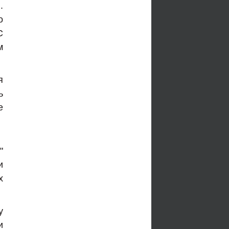
.
о
C
м
я
ь
е
"
и
х
у
и