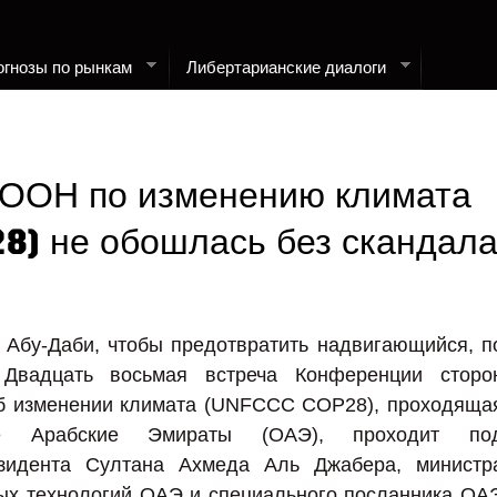
огнозы по рынкам
Либертарианские диалоги
ООН по изменению климата
28) не обошлась без скандал
 Абу-Даби, чтобы предотвратить надвигающийся, п
 Двадцать восьмая встреча Конференции сторо
б изменении климата (UNFCCC COP28), проходяща
е Арабские Эмираты (ОАЭ), проходит по
езидента Султана Ахмеда Аль Джабера, министр
ых технологий ОАЭ и специального посланника ОА