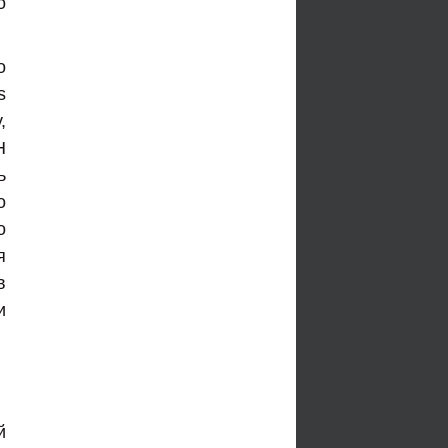
о
о
s
,
Н
ь
о
о
я
в
и
й