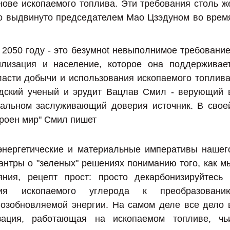
ове ископаемого топлива. Эти требования столь ж
ло выдвинуто председателем Мао Цзэдуном во врем
 2050 году - это безумноt невыполнимое требование
лизация и население, которое она поддерживает
ласти добычи и использования ископаемого топлива
адский ученый и эрудит Вацлав Смил - верующий 
тальном заслуживающий доверия источник. В свое
троен мир" Смил пишет
 энергетические и материальные императивы нашег
мантры о "зеленых" решениях пониманию того, как м
ния, рецепт прост: просто декарбонизируйтесь 
ия ископаемого углерода к преобразовани
возобновляемой энергии. На самом деле все дело 
ация, работающая на ископаемом топливе, чь