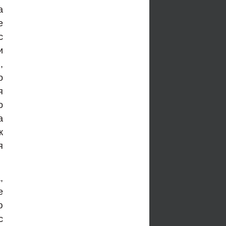
а
е
с
и
,
о
я
о
а
к
я
,
е
ю
c