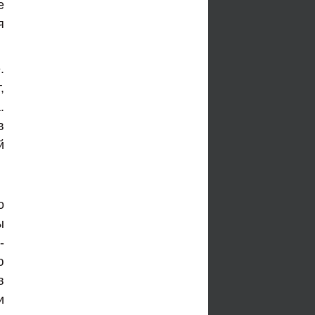
е
я
.
,
.
в
й
о
ы
-
ю
в
и