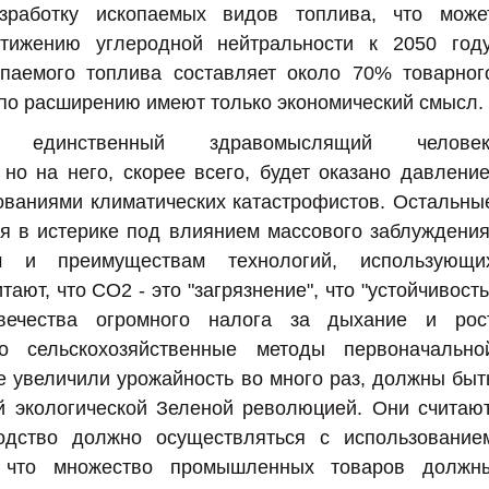
азработку ископаемых видов топлива, что може
тижению углеродной нейтральности к 2050 году
опаемого топлива составляет около 70% товарног
 по расширению имеют только экономический смысл.
, единственный здравомыслящий человек
о на него, скорее всего, будет оказано давление
ованиями климатических катастрофистов. Остальны
ся в истерике под влиянием массового заблуждения
 и преимуществам технологий, использующи
ают, что CO2 - это "загрязнение", что "устойчивость
вечества огромного налога за дыхание и рос
о сельскохозяйственные методы первоначально
 увеличили урожайность во много раз, должны быт
 экологической Зеленой революцией. Они считают
одство должно осуществляться с использование
и что множество промышленных товаров должн