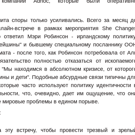
а компании Adnoc, которые были оперативн
ита споры только усиливались. Всего за месяц д
лайн-встрече в рамках мероприятия She Change
о ответил Мэри Робинсон - ирландскому политику
рейшины" и бывшему специальному посланнику ОО
ата - после того, как Робинсон потребовала от Ал
язательство полностью отказаться от ископаемог
 "Мы находимся в абсолютном кризисе, от которог
ны и дети". Подобные абсурдные связи типичны дл
которые часто используют политику идентичности 
ьности, что, очевидно, дает им ощущение, что он
 мировые проблемы в едином порыве.
:
 эту встречу, чтобы провести трезвый и зрелы