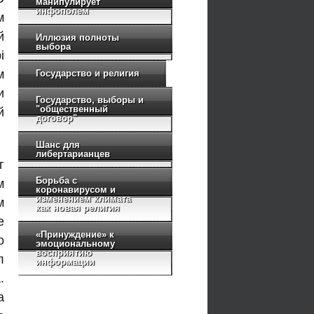
манипулирует
инфополем
м
й
Иллюзия полноты
выбора
i
м
Государство и религия
и
Государство, выборы и
"общественный
й
договор"
Шанс для
либертарианцев
г
Борьба с
м
коронавирусом и
изменением климата
м
как новая религия
е
«Принуждение» к
о
эмоциональному
восприятию
л
информации
.
а