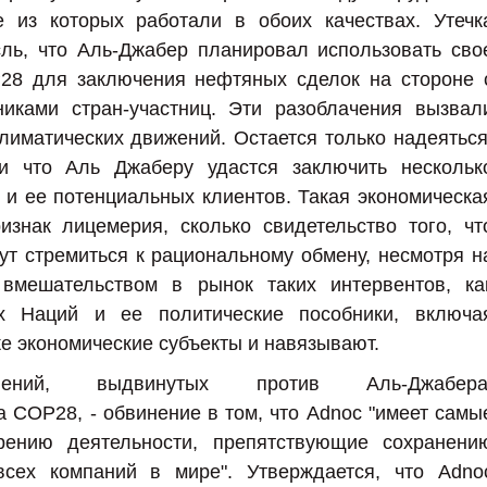
 из которых работали в обоих качествах. Утечк
ль, что Аль-Джабер планировал использовать сво
28 для заключения нефтяных сделок на стороне 
никами стран-участниц. Эти разоблачения вызвал
лиматических движений. Остается только надеяться
и что Аль Джаберу удастся заключить нескольк
и ее потенциальных клиентов. Такая экономическа
изнак лицемерия, сколько свидетельство того, чт
ут стремиться к рациональному обмену, несмотря н
 вмешательством в рынок таких интервентов, ка
х Наций и ее политические пособники, включа
же экономические субъекты и навязывают.
ений, выдвинутых против Аль-Джабера
 COP28, - обвинение в том, что Adnoc "имеет самы
ению деятельности, препятствующие сохранени
всех компаний в мире". Утверждается, что Adno