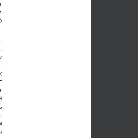
т
.
о
,
,
е
.
х
"
т
й
ь
,
м
ы