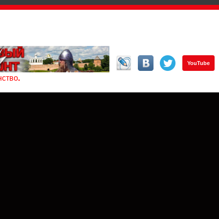
YouTube
ство.