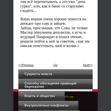
<<Previous
Up
Next>>
Сущность власти
Способы обогащения правящей
бюрократии
Власть и общество
Right-Dexter-ПРАВЫЙ ФРОНТ. Основан в 2014 году.
Связь с администрацией
Внутриэлитные конфликты