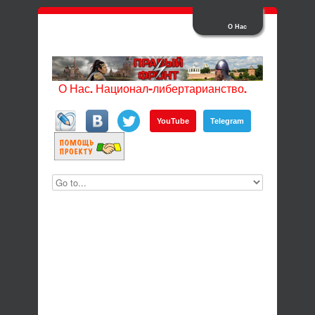
О Нас
О Нас. Национал-либертарианство.
YouTube
Telegram