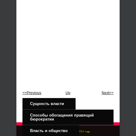
<<Previous
Up
Next>>
Сущность власти
Способы обогащения правящей
бюрократии
Власть и общество
Right-Dexter-ПРАВЫЙ ФРОНТ. Основан в 2014 году.