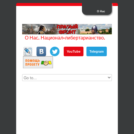
О Нас
О Нас. Национал-либертарианство.
YouTube
Telegram