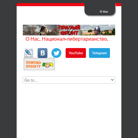
О Нас
О Нас. Национал-либертарианство.
YouTube
Telegram