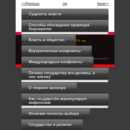
<<Previous
Up
Next>>
Сущность власти
Способы обогащения правящей
бюрократии
Власть и общество
Right-Dexter-ПРАВЫЙ ФРОНТ. Основан в 2014 году.
Связь с администрацией
Внутриэлитные конфликты
Международные конфликты
Почему государству все должны, а
оно никому
О теориях заговора
Как государство манипулирует
инфополем
Иллюзия полноты выбора
Государство и религия