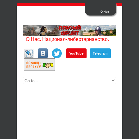
О Нас
О Нас. Национал-либертарианство.
YouTube
Telegram