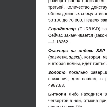
разворот вверх произошёл.
третьей. Количество дейст
объём длинных спекулятивны
58 100 до 78 800. Неделя за
Евро/доллар
(EUR/USD) зак
Сейчас заканчивается (закон
—1.18262.
Фьючерс на индекс S&P
(разметка
здесь
), которая я
и вторая волны, идёт третья
Золото
локально заверш
снижения, для начала, в 
4987.83.
Биткоин
либо находится в
четвёртой в ней, отмена пр
целями ниже 50к.