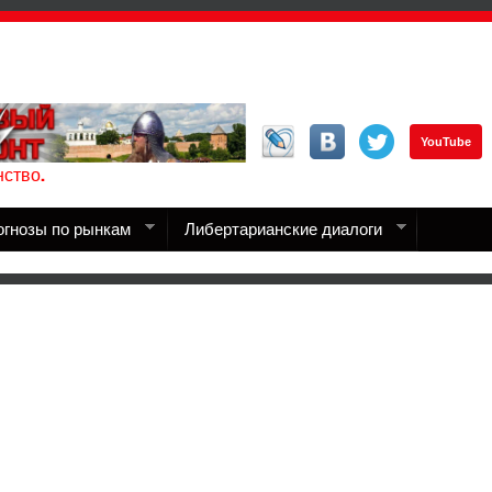
YouTube
ство.
огнозы по рынкам
Либертарианские диалоги