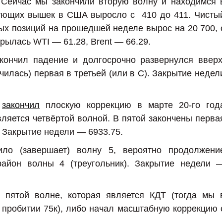
 Сейчас мы закончили вторую волну и находимся 
вующих вышек в США выросло с 410 до 411. Чисты
х позиций на прошедшей неделе вырос на 20 700, 
крылась WTI — 61.28, Brent — 66.29.
ончил падение и долгосрочно развернулся вверх
чилась) первая в третьей (или в С). Закрытие недел
закончил
плоскую коррекцию в марте 20-го год
вляется четвёртой волной. В пятой закончены перва
. Закрытие недели — 6933.75.
ило (завершает) волну 5, вероятно продолжени
район волны 4 (треугольник). Закрытие недели 
 пятой волне, которая является КДТ (тогда мы 
и пробитии 75к), либо начал масштабную коррекцию 