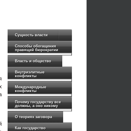
Сущность власти
Способы обогащения
правящей бюрократии
Власть и общество
Внутриэлитные
конфликты
я
х
Международные
конфликты
а
Почему государству все
должны, а оно никому
О теориях заговора
й
Как государство