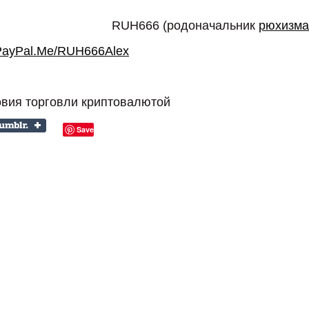
RUH666 (родоначальник
рюхизма
PayPal.Me/RUH666Alex
овия торговли криптовалютой
Save