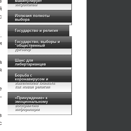
в
манипулирует
инфополем
й
Иллюзия полноты
с
выбора
Государство и религия
.
Государство, выборы и
и
"общественный
договор"
Шанс для
а
либертарианцев
я
Борьба с
коронавирусом и
изменением климата
как новая религия
е
—
«Принуждение» к
эмоциональному
восприятию
информации
в
с