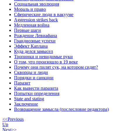
Социальная эволюция
Мораль и право
Сферические люди в вакууме
Aggression strikes back
Медленная война
Первые шаги
Рождение Левиафана
Грандиозные успехи
Эффект Каплана
Куда делся замысел
Тропинки и невидимые руки
О том, что произошло в 19 веке
Почему они пилят сук, на котором сидят?
Скворцы и люди
Порядки и санкции
Паразит
Как вывести паразита
Попытки определения
State and stating
Заключение
Возвращение замысла (послесловие редактора)
<<Previous
Up
Next>>