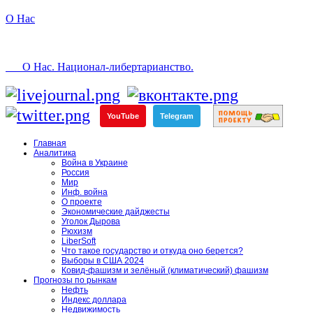
О Нас
О Нас. Национал-либертарианство.
YouTube
Telegram
Главная
Аналитика
Война в Украине
Россия
Мир
Инф. война
О проекте
Экономические дайджесты
Уголок Дырова
Рюхизм
LiberSoft
Что такое государство и откуда оно берется?
Выборы в США 2024
Ковид-фашизм и зелёный (климатический) фашизм
Прогнозы по рынкам
Нефть
Индекс доллара
Недвижимость