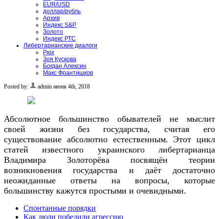
EUR/USD
доллар/рубль
Архив
Индекс S&P
Золото
Индекс РТС
Либертарианские диалоги
Рюх
Зоя Кускова
Богдан Алексин
Макс Франтишков
Posted by:
admin
июня 4th, 2018
Абсолютное большинство обывателей не мыслит
своей жизни без государства, считая его
существование абсолютно естественным. Этот цикл
статей известного украинского либертарианца
Владимира Золоторёва посвящён теории
возникновения государства и даёт достаточно
неожиданные ответы на вопросы, которые
большинству кажутся простыми и очевидными.
Спонтанные порядки
Как люди победили агрессию