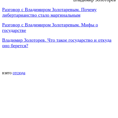
Разговор с Владимиром Золотаревым. Почему
либертарианство стало маргинальным
Разговор с Владимиром Золотаревым. Мифы о
государстве
Владимир Золоторев. Что такое государство и откуда
оно берется?
взято
отсюда