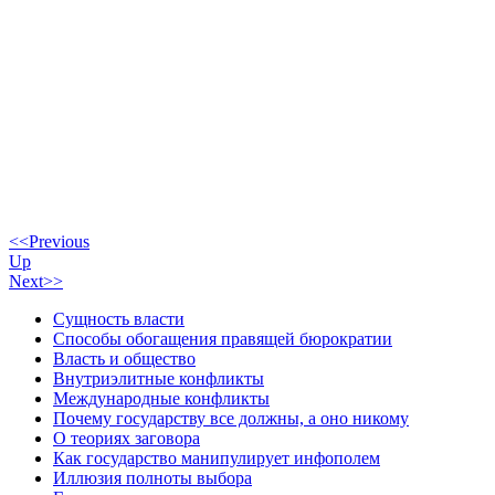
<<Previous
Up
Next>>
Сущность власти
Способы обогащения правящей бюрократии
Власть и общество
Внутриэлитные конфликты
Международные конфликты
Почему государству все должны, а оно никому
О теориях заговора
Как государство манипулирует инфополем
Иллюзия полноты выбора