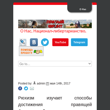
О Нас
О Нас. Национал-либертарианство.
YouTube
Telegram
Posted by:
admin
мая 14th, 2017
Рюхизм изучает способы
достижения правящей