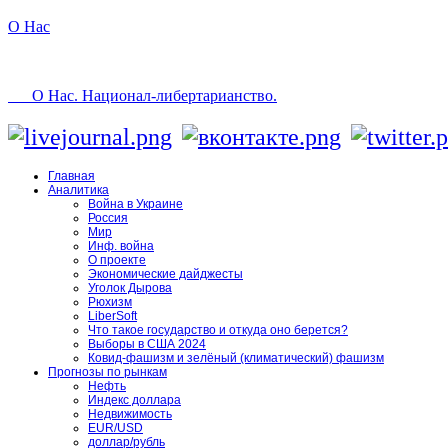
О Нас
О Нас. Национал-либертарианство.
Главная
Аналитика
Война в Украине
Россия
Мир
Инф. война
О проекте
Экономические дайджесты
Уголок Дырова
Рюхизм
LiberSoft
Что такое государство и откуда оно берется?
Выборы в США 2024
Ковид-фашизм и зелёный (климатический) фашизм
Прогнозы по рынкам
Нефть
Индекс доллара
Недвижимость
EUR/USD
доллар/рубль