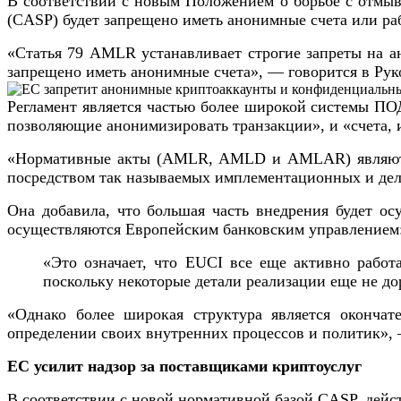
В соответствии с новым Положением о борьбе с отмы
(CASP) будет запрещено иметь анонимные счета или ра
«Статья 79 AMLR устанавливает строгие запреты на а
запрещено иметь анонимные счета», — говорится в Рук
Регламент является частью более широкой системы ПОД
позволяющие анонимизировать транзакции», и «счета
«Нормативные акты (AMLR, AMLD и AMLAR) являются 
посредством так называемых имплементационных и дел
Она добавила, что большая часть внедрения будет о
осуществляются Европейским банковским управлением
«Это означает, что EUCI все еще активно работ
поскольку некоторые детали реализации еще не до
«Однако более широкая структура является оконча
определении своих внутренних процессов и политик», 
ЕС усилит надзор за поставщиками криптоуслуг
В соответствии с новой нормативной базой CASP, дейс