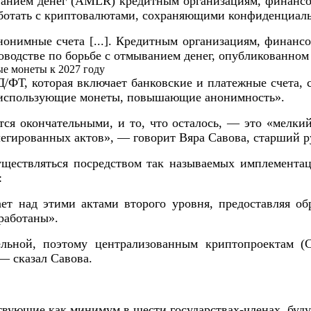
ванием денег (AMLR) кредитным организациям, финанс
ботать с криптовалютами, сохраняющими конфиденциальн
нонимные счета [...]. Кредитным организациям, финан
оводстве по борьбе с отмыванием денег, опубликованно
/ФТ, которая включает банковские и платежные счета, 
, использующие монеты, повышающие анонимность».
окончательными, и то, что осталось, — это «мелкий
егированных актов», — говорит Вяра Савова, старший р
существляться посредством так называемых имплемента
:
ает над этими актами второго уровня, предоставляя об
работаны».
тельной, поэтому централизованным криптопроектам 
— сказал Савова.
твующие как минимум в шести государствах-членах, буд