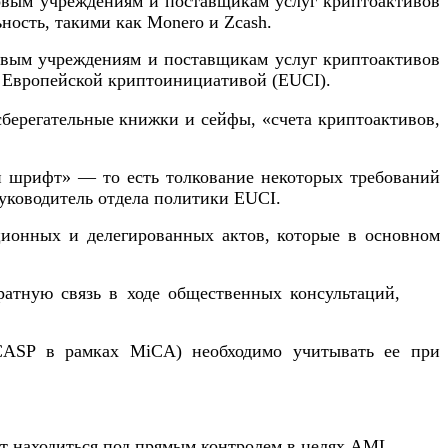
овым учреждениям и поставщикам услуг криптоактивов
ость, такими как Monero и Zcash.
совым учреждениям и поставщикам услуг криптоактивов
м Европейской криптоинициативой (EUCI).
сберегательные книжки и сейфы, «счета криптоактивов,
 шрифт» — то есть толкование некоторых требований
уководитель отдела политики EUCI.
ционных и делегированных актов, которые в основном
ратную связь в ходе общественных консультаций,
(CASP в рамках MiCA) необходимо учитывать ее при
ут находиться под прямым контролем в целях AML.