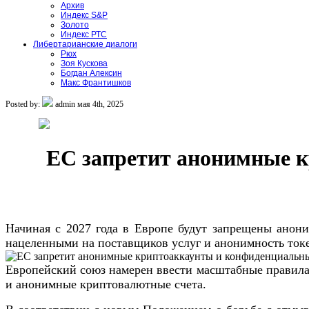
Архив
Индекс S&P
Золото
Индекс РТС
Либертарианские диалоги
Рюх
Зоя Кускова
Богдан Алексин
Макс Франтишков
Posted by:
admin
мая 4th, 2025
ЕС запретит анонимные к
Начиная с 2027 года в Европе будут запрещены ано
нацеленными на поставщиков услуг и анонимность ток
Европейский союз намерен ввести масштабные правила 
и анонимные криптовалютные счета.