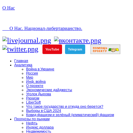
О Нас
О Нас. Национал-либертарианство.
YouTube
Telegram
Главная
Аналитика
Война в Украине
Россия
Мир
Инф. война
О проекте
Экономические дайджесты
Уголок Дырова
Рюхизм
LiberSoft
Что такое государство и откуда оно берется?
Выборы в США 2024
Ковид-фашизм и зелёный (климатический) фашизм
Прогнозы по рынкам
Нефть
Индекс доллара
Недвижимость