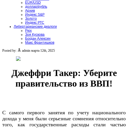
EUR/USD
доллар/рубль
Архив
Индекс S&P
Золото
Индекс РТС
Либертарианские диалоги
Рюх
Зоя Кускова
Богдан Алексин
Макс Франтишков
Posted by:
admin
марта 12th, 2025
Джеффри Такер: Уберите
правительство из ВВП!
С самого первого занятия по учету национального
дохода у меня были серьезные сомнения относительно
того, как государственные расходы стали частью