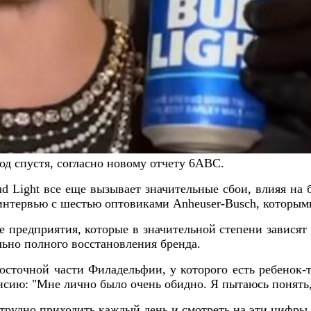
год спустя, согласно новому отчету 6ABC.
ud Light все еще вызывает значительные сбои, влияя на
и интервью с шестью оптовиками Anheuser-Busch, которы
 предприятия, которые в значительной степени зависят
льно полного восстановления бренда.
осточной части Филадельфии, у которого есть ребенок-т
сию: "Мне лично было очень обидно. Я пытаюсь понять, ч
трудно приходить каждый день и смотреть на эти цифры пр