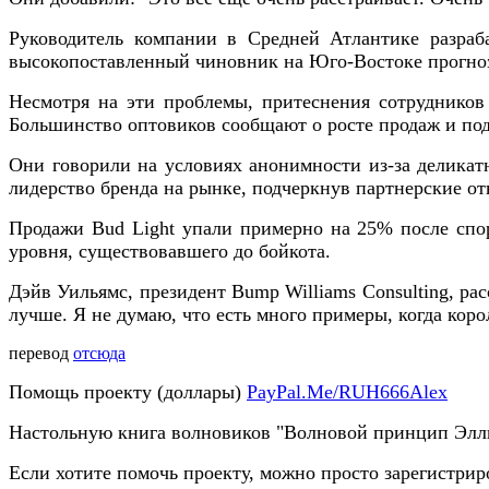
Руководитель компании в Средней Атлантике разраба
высокопоставленный чиновник на Юго-Востоке прогнози
Несмотря на эти проблемы, притеснения сотрудников 
Большинство оптовиков сообщают о росте продаж и подт
Они говорили на условиях анонимности из-за деликат
лидерство бренда на рынке, подчеркнув партнерские о
Продажи Bud Light упали примерно на 25% после спор
уровня, существовавшего до бойкота.
Дэйв Уильямс, президент Bump Williams Consulting, рас
лучше. Я не думаю, что есть много примеры, когда коро
перевод
отсюда
Помощь проекту (доллары)
PayPal.Me/RUH666Alex
Настольную книга волновиков "Волновой принцип Элл
Если хотите помочь проекту, можно просто зарегистрир