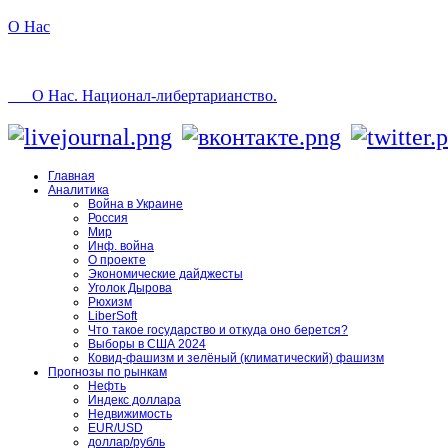
О Нас
О Нас. Национал-либертарианство.
Главная
Аналитика
Война в Украине
Россия
Мир
Инф. война
О проекте
Экономические дайджесты
Уголок Дырова
Рюхизм
LiberSoft
Что такое государство и откуда оно берется?
Выборы в США 2024
Ковид-фашизм и зелёный (климатический) фашизм
Прогнозы по рынкам
Нефть
Индекс доллара
Недвижимость
EUR/USD
доллар/рубль