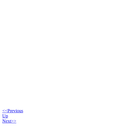
<<Previous
Up
Next>>