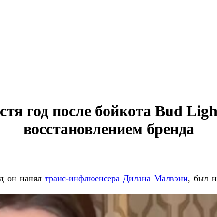
тя год после бойкота Bud Ligh
восстановлением бренда
зад он нанял
транс-инфлюенсера Дилана Малвэни
, был 