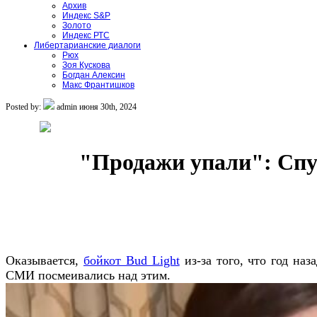
Архив
Индекс S&P
Золото
Индекс РТС
Либертарианские диалоги
Рюх
Зоя Кускова
Богдан Алексин
Макс Франтишков
Posted by:
admin
июня 30th, 2024
"Продажи упали": Спус
Оказывается,
бойкот Bud Light
из-за того, что год на
СМИ посмеивались над этим.