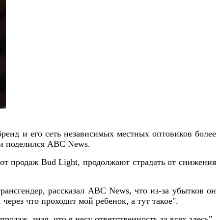
 бренд и его сеть независимых местных оптовиков более
ми поделился ABC News.
 от продаж Bud Light, продолжают страдать от снижения
рансгендер, рассказал ABC News, что из-за убытков он
ерез что проходит мой ребенок, а тут такое".
одаж, зная, что я несу ответственность за всех здесь".