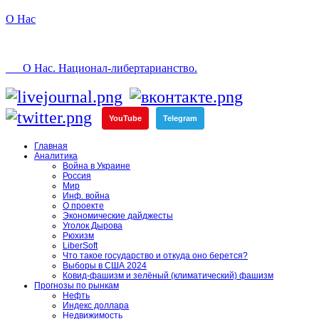
О Нас
О Нас. Национал-либертарианство.
YouTube
Telegram
Главная
Аналитика
Война в Украине
Россия
Мир
Инф. война
О проекте
Экономические дайджесты
Уголок Дырова
Рюхизм
LiberSoft
Что такое государство и откуда оно берется?
Выборы в США 2024
Ковид-фашизм и зелёный (климатический) фашизм
Прогнозы по рынкам
Нефть
Индекс доллара
Недвижимость