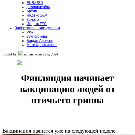
EUR/USD
доллар/рубль
Архив
Индекс S&P
Золото
Индекс РТС
Либертарианские диалоги
Рюх
Зоя Кускова
Богдан Алексин
Макс Франтишков
Posted by:
admin
июня 29th, 2024
Финляндия начинает
вакцинацию людей от
птичьего гриппа
Вакцинация начнется уже на следующей неделе.