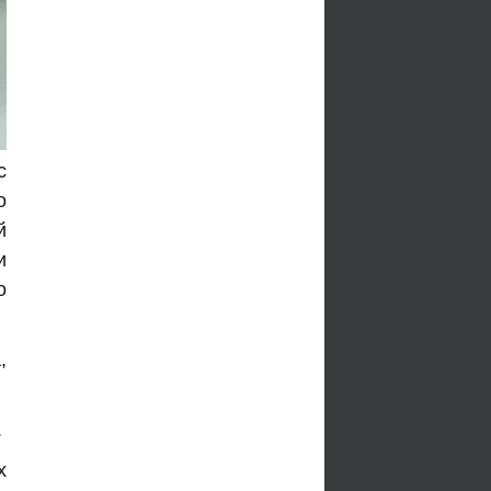
с
о
й
и
о
,
.
х