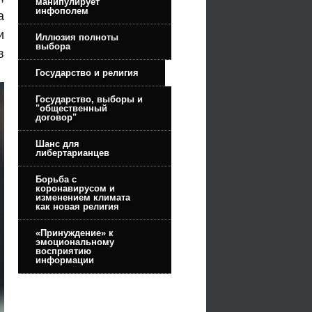
манипулирует
инфополем
а
и
Иллюзия полноты
выбора
в
Государство и религия
Государство, выборы и
"общественный
договор"
Шанс для
либертарианцев
Борьба с
коронавирусом и
изменением климата
как новая религия
«Принуждение» к
эмоциональному
восприятию
информации