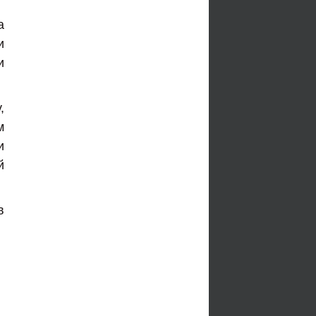
а
и
и
,
м
и
й
в