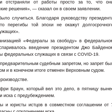
ли отстраняли от работы просто за то, что он
ие решения», — сказал он в своем заявлении.
было случиться. Благодаря руководству президент
то перегибы той эпохи не окажут долгосрочног
ужащих».
анизацией «Федералы за свободу» в федерально
оспаривалось введение президентом Джо Байдено
ты федеральных служащих в связи с COVID-19.
предварительным судебным запретом, но запрет бы
м и в конечном итоге отменен Верховным судом.
производстве.
ри Браун, который вел это дело, в пятницу выне
и иска с предубеждением.
ты и юристы истцов в совместном соглашении от 
гласны с отклонением иска.