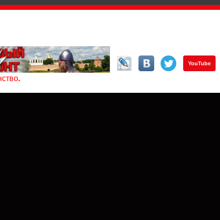
YouTube
ство.