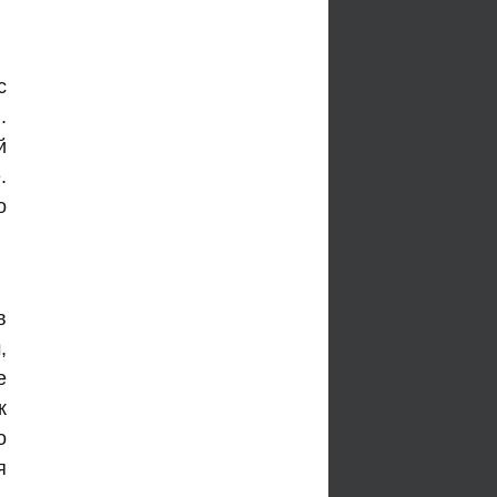
с
.
й
.
о
в
,
е
к
о
я