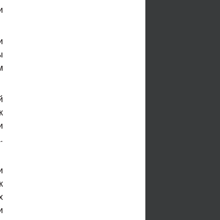
и
и
ы
м
й
к
и
.
и
к
х
и