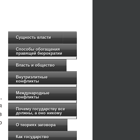
Сущность власти
Способы обогащения
и
правящей бюрократии
Власть и общество
Внутриэлитные
конфликты
Международные
,
конфликты
я
Почему государству все
должны, а оно никому
в
о
О теориях заговора
Как государство