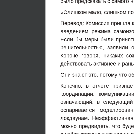
было предсказать с самого н
«Слишком мало, слишком по
Перевод: Комиссия пришла к
введением режима самоизо
Если бы меры были приняты
решительностью, заявили 
Короче говоря, никаких с
действовать активнее и ран
Они знают это, потому что о
Конечно, в отчёте призна
координации, коммуникаци
означающий: в следующий 
оспаривается моделирова
локдаунам. Неэффективная
можно предвидеть, что буде