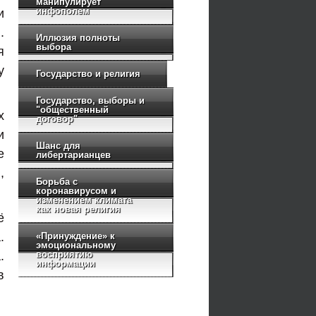
манипулирует
инфополем
и
.
Иллюзия полноты
выбора
я
у
Государство и религия
Государство, выборы и
"общественный
х
договор"
и
Шанс для
е
либертарианцев
,
Борьба с
коронавирусом и
изменением климата
как новая религия
ё
.
«Принуждение» к
эмоциональному
.
восприятию
информации
в