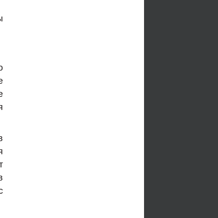
ы
о
е
е
я
в
я
т
в
с