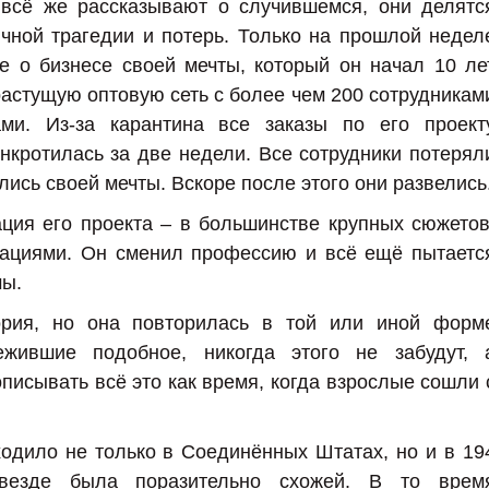
 всё же рассказывают о случившемся, они делятс
ной трагедии и потерь. Только на прошлой недел
е о бизнесе своей мечты, который он начал 10 ле
растущую оптовую сеть с более чем 200 сотрудникам
ми. Из-за карантина все заказы по его проект
нкротилась за две недели. Все сотрудники потерял
ились своей мечты. Вскоре после этого они развелись
ция его проекта – в большинстве крупных сюжетов
рациями. Он сменил профессию и всё ещё пытаетс
мы.
ория, но она повторилась в той или иной форм
ежившие подобное, никогда этого не забудут, 
писывать всё это как время, когда взрослые сошли 
ходило не только в Соединённых Штатах, но и в 19
 везде была поразительно схожей. В то врем