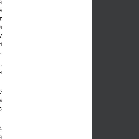
я
е
т
и
у
и
.
,
я
е
а
с
4
я