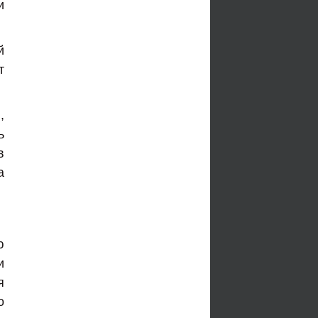
и
й
т
,
ь
в
а
ю
и
я
о