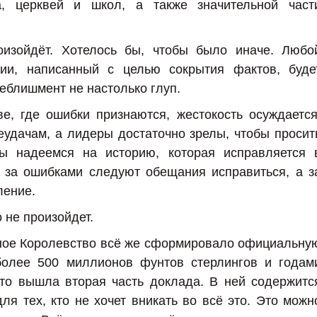
а, церквей и школ, а также значительной част
оизойдёт. Хотелось бы, чтобы было иначе. Любо
ии, написанный с целью сокрытия фактов, буде
еблишмент не настолько глуп.
е, где ошибки признаются, жестокость осуждается
еудачам, а лидеры достаточно зрелы, чтобы просит
ы надеемся на историю, которая исправляется 
 за ошибками следуют обещания исправиться, а з
ление.
о не произойдет.
ное Королевство всё же сформировало официальну
более 500 миллионов фунтов стерлингов и годам
что вышла вторая часть доклада. В ней содержитс
я тех, кто не хочет вникать во всё это. Это можн