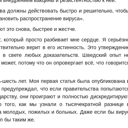
 внедрением вакцины и резистентностью к ней.
ва должны действовать быстро и решительно, чтоб
тановить распространение вируса».
т это снова, быстрее и жестче.
, который просто разбивает мне сердце. Я серьёзн
ствительно верит в его истинность. Это утверждени
о в свете любых доказательств. Шведский опыт н
может, потому что он опровергает всё, что говоритс
ь-шесть лет. Моя первая статья была опубликована 
я предупреждал, что если правительства попытаютс
арству, они проиграют и полностью дискредитирую
о того, как мы узнали о тысячекратной разнице 
а молодых, пожилых и больных. Даже если бы виру
л бы таким же.