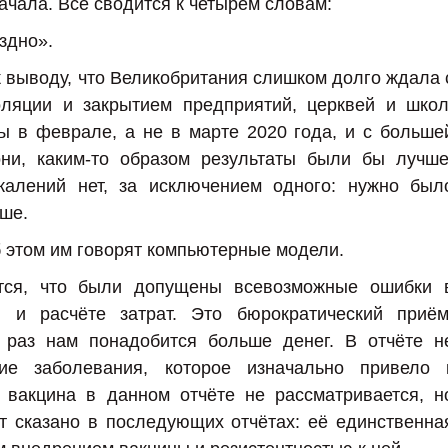
ачала. Всё сводится к четырём словам:
здно».
 выводу, что Великобритания слишком долго ждала 
ляции и закрытием предприятий, церквей и школ
 в феврале, а не в марте 2020 года, и с больше
они, каким-то образом результаты были бы лучше
ожалений нет, за исключением одного: нужно был
ьше.
б этом им говорят компьютерные модели.
ётся, что были допущены всевозможные ошибки 
и и расчёте затрат. Это бюрократический приём
раз нам понадобится больше денег. В отчёте н
ние заболевания, которое изначально привело 
 вакцина в данном отчёте не рассматривается, н
т сказано в последующих отчётах: её единственна