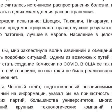
е считалось источником распространения болезни, 
гать в целях «замедления распространения».
ержали испытание: Швеция, Танзания, Никарагуа 
сти, продемонстрировала гораздо лучшие результат
о патогена, лучшие в Европе. Население в цело
ь бы, мир захлестнула волна извинений и обещани
ть подобных ситуаций. Одним из возможных путей 
 стать создание Комиссии по COVID. В США её так 
о ней говорили, но она так и не была реализована
ное нет.
ы. Честный отчёт, подготовленный независимым
нный на информации, указал бы на причастность 
их партий, большинства университетов, многи
дений, крупных технологических компаний 