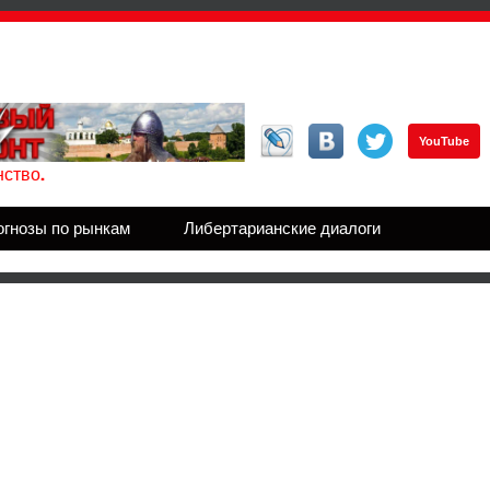
YouTube
ство.
огнозы по рынкам
Либертарианские диалоги