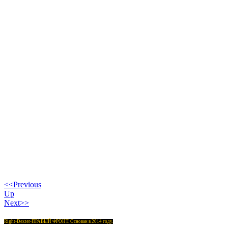
<<Previous
Up
Next>>
Right-Dexter-ПРАВЫЙ ФРОНТ. Основан в 2014 году.