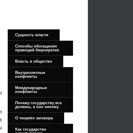
Сущность власти
Способы обогащения
правящей бюрократии
Власть и общество
Внутриэлитные
конфликты
Международные
конфликты
ы
Почему государству все
должны, а оно никому
н
О теориях заговора
в
ы
Как государство