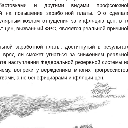
бастовками и другими видами профсоюзно
ой на повышение заработной платы. Это сделал
лярным козлом отпущения за инфляцию цен, в т
ст цен, вызванный ФРС, является реальной причино
ьной заработной платы, достигнутый в результат
, вряд ли сможет угнаться за снижением реально
ате наступления Федеральной резервной системы н
чему, вопреки утверждениям многих прогрессистов
твами, а не бенефициарами инфляции цен.