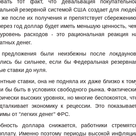
вать тот факт, что девальвация покупательно
альной резервной системой США создает для люде
у же после их получения и препятствует сбережению
через год доллар будет иметь меньшую ценность, че
 уровень расходов - это рациональная реакция н
атных денег.
предложения были неизбежны после локдаунов
ались бы сильнее, если бы Федеральная резервна
ые ставки до нуля.
тные ставки, она не подняла их даже близко к том
и бы быть в условиях свободного рынка. Фактически
рически высоких уровнях, но многие беспокоятся, чт
талкивает экономику к рецессии. Это показывает
имы от "легких денег" ФРС.
обность доллара снижается, работники стремятс
рплату. Именно поэтому периоды высокой инфляци