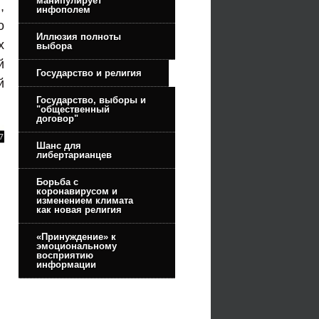
манипулирует
,
инфополем
о
Иллюзия полноты
х
выбора
й
Государство и религия
й
Государство, выборы и
"общественный
договор"
Шанс для
либертарианцев
Борьба с
коронавирусом и
изменением климата
как новая религия
«Принуждение» к
эмоциональному
восприятию
информации