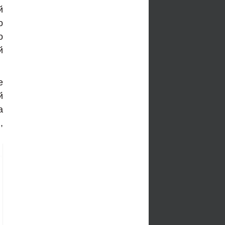
й
о
о
й
е
й
а
,