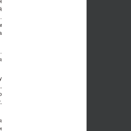
й
й
.
м
а
.
я
у
,
о
,
я
и