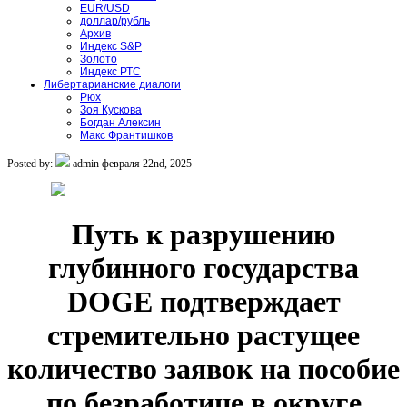
EUR/USD
доллар/рубль
Архив
Индекс S&P
Золото
Индекс РТС
Либертарианские диалоги
Рюх
Зоя Кускова
Богдан Алексин
Макс Франтишков
Posted by:
admin
февраля 22nd, 2025
Путь к разрушению
глубинного государства
DOGE подтверждает
стремительно растущее
количество заявок на пособие
по безработице в округе