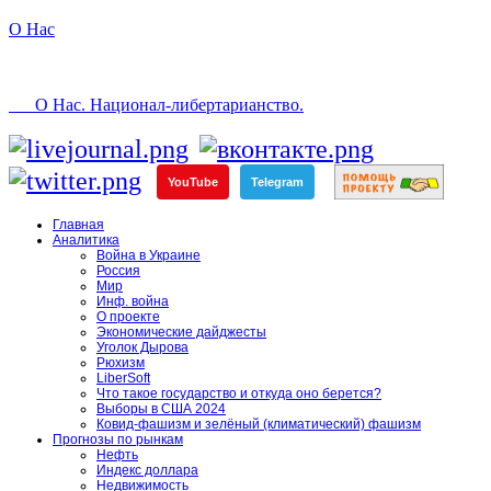
О Нас
О Нас. Национал-либертарианство.
YouTube
Telegram
Главная
Аналитика
Война в Украине
Россия
Мир
Инф. война
О проекте
Экономические дайджесты
Уголок Дырова
Рюхизм
LiberSoft
Что такое государство и откуда оно берется?
Выборы в США 2024
Ковид-фашизм и зелёный (климатический) фашизм
Прогнозы по рынкам
Нефть
Индекс доллара
Недвижимость