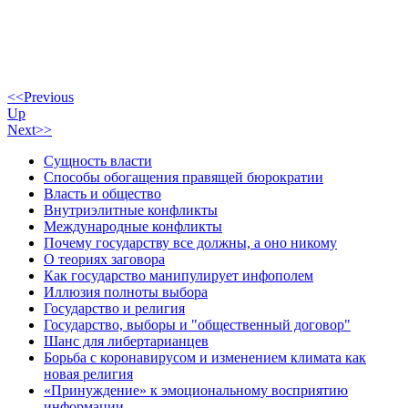
<<Previous
Up
Next>>
Сущность власти
Способы обогащения правящей бюрократии
Власть и общество
Внутриэлитные конфликты
Международные конфликты
Почему государству все должны, а оно никому
О теориях заговора
Как государство манипулирует инфополем
Иллюзия полноты выбора
Государство и религия
Государство, выборы и "общественный договор"
Шанс для либертарианцев
Борьба с коронавирусом и изменением климата как
новая религия
«Принуждение» к эмоциональному восприятию
информации