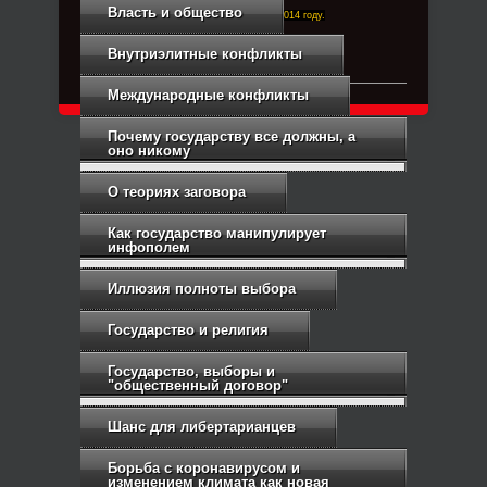
Власть и общество
Right-Dexter-ПРАВЫЙ ФРОНТ. Основан в 2014 году.
Связь с администрацией
Внутриэлитные конфликты
Международные конфликты
Почему государству все должны, а
оно никому
О теориях заговора
Как государство манипулирует
инфополем
Иллюзия полноты выбора
Государство и религия
Государство, выборы и
"общественный договор"
Шанс для либертарианцев
Борьба с коронавирусом и
изменением климата как новая