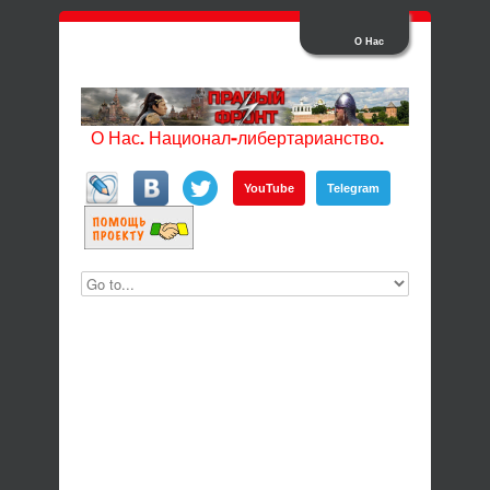
О Нас
О Нас. Национал-либертарианство.
YouTube
Telegram