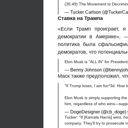
(35:49) The Movement to Decrimi
— Tucker Carlson (@TuckerCa
Ставка на Трампа
«Если Трамп проиграет, я
демократии в Америке», —
политика была сфальсифиц
демократов, что потенциаль
Elon Musk is "ALL IN" for Presid
— Benny Johnson (@bennyjo
Маск также предположил, что
"If Trump loses, I am fuc*3d. How 
Elon Musk is simply supporting the 
him, regardless of who wins—suppo
— DogeDesigner (@cb_doge)
Tucker: “If [Kamala Harris] wins, h
company. They’ll try to prosecute 