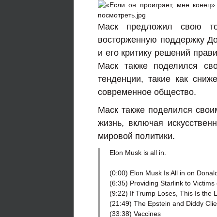
Маск предложил свою то
восторженную поддержку До
и его критику решений правит
Маск также поделился св
тенденции, такие как сни
современное общество.
Маск также поделился свои
жизнь, включая искусствен
мировой политики.
Elon Musk is all in.
(0:00) Elon Musk Is All in on Dona
(6:35) Providing Starlink to Victim
(9:22) If Trump Loses, This Is the L
(21:49) The Epstein and Diddy Clien
(33:38) Vaccines