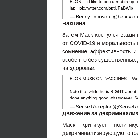
ELON: "I'd like to see a match-up o
lap!"
pic.twitter.com/bptUFaBWjp
— Benny Johnson (@bennyjo
Вакцина
Затем Маск коснулся вакцин
от COVID-19 и моральность 
сомнение эффективность и 
особенно без существенных
на здоровье.
ELON MUSK ON "VACCINES": "We sho
Note that while he is RIGHT about
done anything good whatsoever. S
— Sense Receptor (@SenseRe
Движение за декриминали
Маск критикует политик
декриминализирующую опре