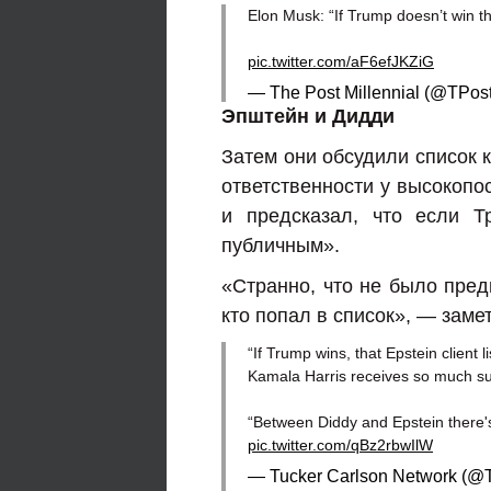
Elon Musk: “If Trump doesn’t win thi
pic.twitter.com/aF6efJKZiG
— The Post Millennial (@TPost
Эпштейн и Дидди
Затем они обсудили список 
ответственности у высокопо
и предсказал, что если Т
публичным».
«Странно, что не было пред
кто попал в список», — заме
“If Trump wins, that Epstein client l
Kamala Harris receives so much sup
“Between Diddy and Epstein there'
pic.twitter.com/qBz2rbwIlW
— Tucker Carlson Network (