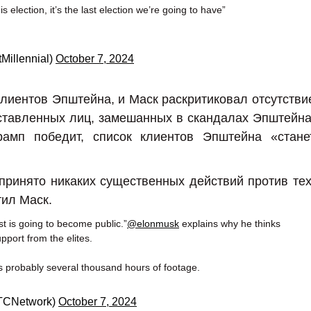
s election, it’s the last election we’re going to have”
Millennial)
October 7, 2024
клиентов Эпштейна, и Маск раскритиковал отсутстви
ставленных лиц, замешанных в скандалах Эпштейна
рамп победит, список клиентов Эпштейна «стане
принято никаких существенных действий против тех
тил Маск.
ist is going to become public.”
@elonmusk
explains why he thinks
port from the elites.
s probably several thousand hours of footage.
@TCNetwork)
October 7, 2024