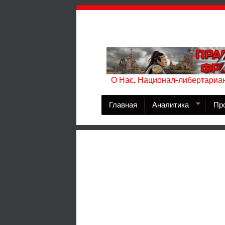
О Нас. Национал-либертариан
Главная
Аналитика
Пр