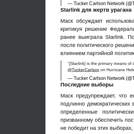
— Tucker Carlson Network (
Starlink для жертв урагана
Маск обсуждает использов
критикуя решение Федераль
ранее выиграла Starlink. 
после политического решения
влиянием партийной политик
“[Starlink] is the primary means of
@TuckerCarlson
on Hurricane Hel
— Tucker Carlson Network (
Последние выборы
Маск предупреждает, что е
подлинно демократических 
определенные политическ
призванному обеспечить пос
не победит на этих выборах,