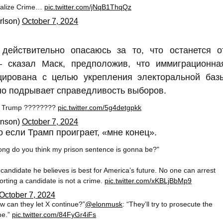
nalize Crime…
pic.twitter.com/jNqB1ThqQz
rlson)
October 7, 2024
 действительно опасаюсь за то, что останется о
 сказал Маск, предположив, что иммиграционна
ирована с целью укрепления электоральной баз
но подрывает справедливость выборов.
ent Trump ????????
pic.twitter.com/5g4detgpkk
hnson)
October 7, 2024
 если Трамп проиграет, «мне конец».
long do you think my prison sentence is gonna be?"
candidate he believes is best for America’s future. No one can arrest
rting a candidate is not a crime.
pic.twitter.com/xKBLjBbMp9
October 7, 2024
ow can they let X continue?”
@elonmusk
: “They’ll try to prosecute the
me.”
pic.twitter.com/84FyGr4iFs