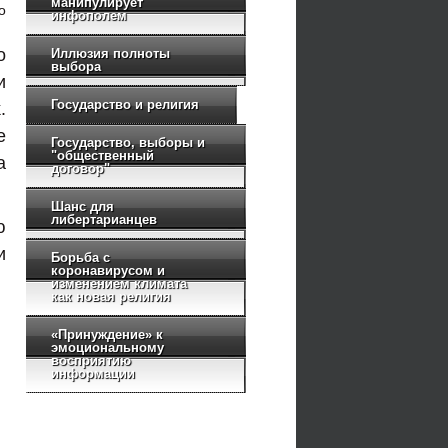
манипулирует
инфополем
о
Иллюзия полноты
выбора
и
Государство и религия
.
е
Государство, выборы и
"общественный
а
договор"
Шанс для
либертарианцев
ю
и
Борьба с
коронавирусом и
изменением климата
как новая религия
«Принуждение» к
эмоциональному
восприятию
информации