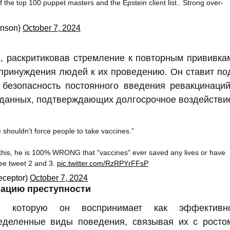
f the top 100 puppet masters and the Epstein client list.. Strong over-
hnson)
October 7, 2024
, раскритиковав стремление к повторным прививка
принуждения людей к их проведению. Он ставит по
безопасность постоянного введения ревакцинаций
 данных, подтверждающих долгосрочное воздействи
uldn't force people to take vaccines."
 this, he is 100% WRONG that "vaccines" ever saved any lives or have
ee tweet 2 and 3.
pic.twitter.com/RzRPYrFFsP
ceptor)
October 7, 2024
зацию преступности
у, которую он воспринимает как эффективн
деленные виды поведения, связывая их с росто