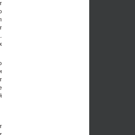
т
о
л
т
.
к
ю
и
т
е
й
т
т