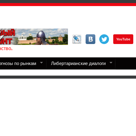
YouTube
ство.
огнозы по рынкам
Либертарианские диалоги