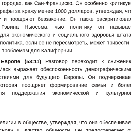
 городах, как Сан-Франциско. Он особенно критикуе
рафы за кражу менее 1000 долларов, утверждая, чт
у и поощряют беззаконие. Он также раскритикова
 Гэвина Ньюсома, чью политику он называе
для экономического и социального здоровья штата
 политика, если ее не пересмотреть, может привести 
 проблемам для Калифорнии.
Европе (53:11)
Разговор переходит к снижени
Маск выражает обеспокоенность демографическим
ствиями для будущего Европы. Он подчеркивае
 которая поощряет формирование семьи и боле
ля поддержания экономической и культурно
елигии в обществе, утверждая, что она обеспечивае
нову и чувство общности. Он предостерегает о