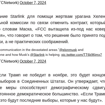
@TCNetwork)
October 7, 2024
ание Starlink для помощи жертвам урагана Хелен
ной комиссии по связи отменить контракт, которы
По словам Маска, «FCC вытащила из-под нас кове
», что говорит о том, что решение было принято по
и, а не практических соображений.
 communication in the devastated areas.”
@elonmusk
and
ene and how Musk’s
@Starlink
is helping.
pic.twitter.com/TT6k96jmx7
@TCNetwork)
October 7, 2024
сли Трамп не победит в ноябре, это будет концо
выборов в Соединенных Штатах. Он утверждает, чт
ие меры способствуют демографическому сдвигу
тоянное демократическое большинство. «Если Трам
 это будут последние выборы, которые у нас будут».