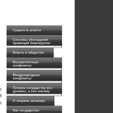
Сущность власти
Способы обогащения
правящей бюрократии
Власть и общество
Внутриэлитные
конфликты
Международные
конфликты
Почему государству все
о
должны, а оно никому
й
О теориях заговора
о
Как государство