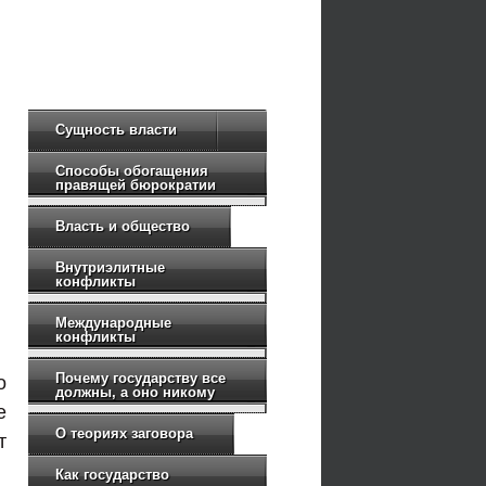
Сущность власти
Способы обогащения
правящей бюрократии
Власть и общество
Внутриэлитные
конфликты
Международные
конфликты
Почему государству все
о
должны, а оно никому
е
О теориях заговора
т
Как государство