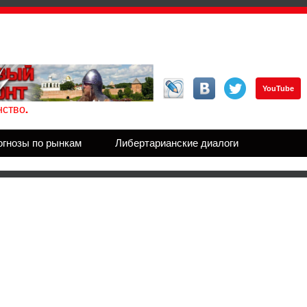
YouTube
ство.
огнозы по рынкам
Либертарианские диалоги