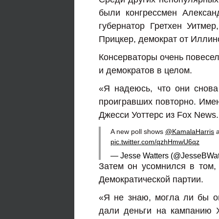
были конгрессмен Алексан
губернатор Гретхен Уитмер
Прицкер, демократ от Иллин
Консерваторы очень повесел
и демократов в целом.
«Я надеюсь, что они снов
проигравших повторно. Имен
Джесси Уоттерс из Fox News.
A new poll shows
@KamalaHarris
a
pic.twitter.com/qzhHmwU6qz
— Jesse Watters (@JesseBWat
Затем он усомнился в том,
Демократической партии.
«Я не знаю, могла ли бы о
дали деньги на кампанию Х