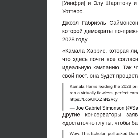
[Уинфри] и Элу Шарптону и 
Уоттерс.
Джоэл Габриэль Саймонсон
которой демократы по-преж
2028 году.
«Камала Харрис, которая ли
что здесь почти все соглас
идеальную кампанию. Так чт
свой пост, она будет процвет
Kamala Harris leading the 2028 pr
ran a virtually flawless, perfect ca
https://t.co/UKXZnN2Vcy
— Joe Gabriel Simonson (@S
Другие консерваторы зая
«достаточно глупы, чтобы ба
Wow. This Echelon poll asked Demo