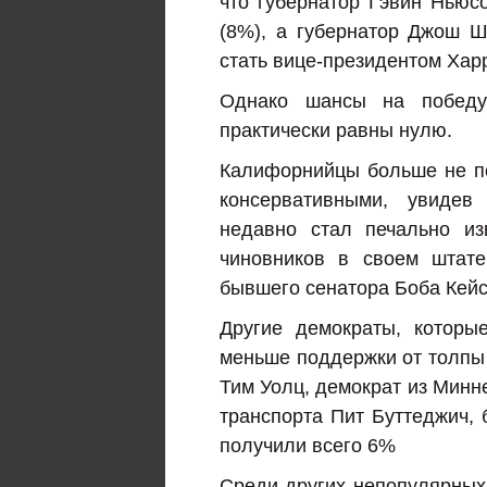
что губернатор Гэвин Ньюс
(8%), а губернатор Джош Ш
стать вице-президентом Харр
Однако шансы на побед
практически равны нулю.
Калифорнийцы больше не п
консервативными, увидев
недавно стал печально из
чиновников в своем штате
бывшего сенатора Боба Кейс
Другие демократы, которы
меньше поддержки от толпы «
Тим Уолц, демократ из Минн
транспорта Пит Буттеджич, 
получили всего 6%
Среди других непопулярных 