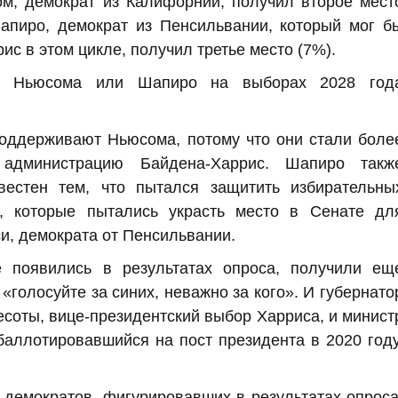
ом, демократ из Калифорнии, получил второе мест
апиро, демократ из Пенсильвании, который мог б
ис в этом цикле, получил третье место (7%).
у Ньюсома или Шапиро на выборах 2028 год
оддерживают Ньюсома, потому что они стали боле
 администрацию Байдена-Харрис. Шапиро такж
вестен тем, что пытался защитить избирательны
, которые пытались украсть место в Сенате дл
и, демократа от Пенсильвании.
е появились в результатах опроса, получили ещ
голосуйте за синих, неважно за кого». И губернато
есоты, вице-президентский выбор Харриса, и минист
баллотировавшийся на пост президента в 2020 году
демократов, фигурировавших в результатах опроса