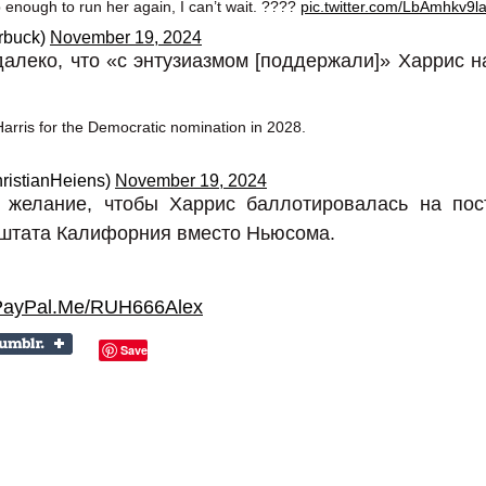
 enough to run her again, I can’t wait. ????
pic.twitter.com/LbAmhkv9l
rbuck)
November 19, 2024
алеко, что «с энтузиазмом [поддержали]» Харрис н
Harris for the Democratic nomination in 2028.
ristianHeiens)
November 19, 2024
 желание, чтобы Харрис баллотировалась на пос
 штата Калифорния вместо Ньюсома.
PayPal.Me/RUH666Alex
Save