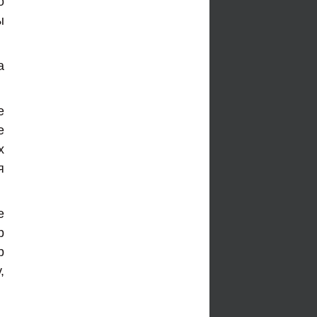
о
ы
а
е
е
х
я
е
р
р
,
,