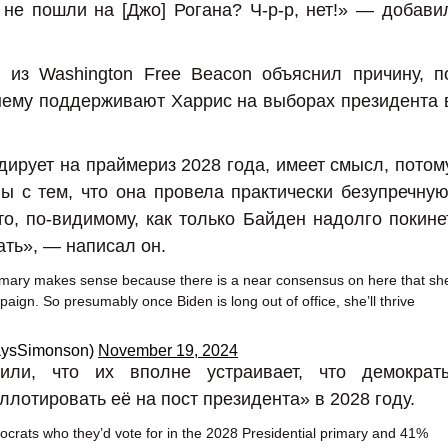
не пошли на [Джо] Рогана? Ч-р-р, нет!» — добави
 из Washington Free Beacon объяснил причину, п
нему поддерживают Харрис на выборах президента 
дирует на праймериз 2028 года, имеет смысл, потом
ны с тем, что она провела практически безупречную
о, по-видимому, как только Байден надолго покине
ать», — написал он.
imary makes sense because there is a near consensus on here that sh
mpaign. So presumably once Biden is long out of office, she’ll thrive
aysSimonson)
November 19, 2024
вили, что их вполне устраивает, что демократ
ллотировать её на пост президента» в 2028 году.
crats who they’d vote for in the 2028 Presidential primary and 41%