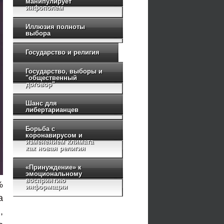
манипулирует
инфополем
Иллюзия полноты
выбора
Государство и религия
Государство, выборы и
"общественный
договор"
Шанс для
либертарианцев
Борьба с
коронавирусом и
изменением климата
как новая религия
«Принуждение» к
эмоциональному
восприятию
%
информации
а
,