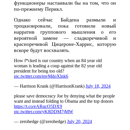
функционеры настаивали бы на том, что он
по-прежнему Перикл.
Однако сейчас Байдена размыли и
троцкизировали, пока готовили новый
нарратив группового мышления о его
вероятной замене — сладкоречивой и
красноречивой Цицероне-Харрис, которую
вскоре будут восхвалять.
How f*cked is our country when an 84 year old
woman is leading a coup against the 82 year old
president for being too old?
pic.twitter.com/mvMdoXlnk6
— Harrison Krank (@HarrisonKrank)
July 18, 2024
please save democracy Joe by denying what the people
want and instead folding to Obama and the top donors
https://t.co/eARqcO5DX9
pic.twitter.com/yK8DDM7jMW
— zerohedge (@zerohedge)
July 20, 2024