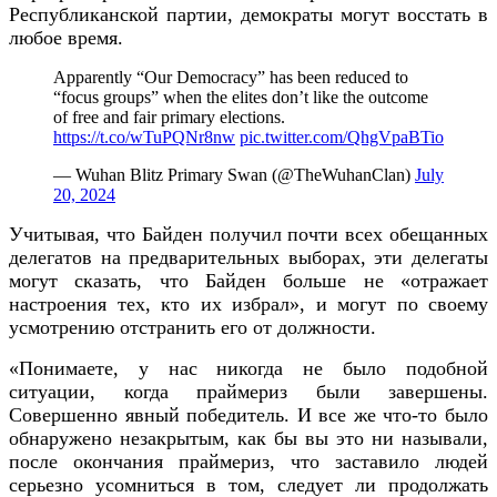
Республиканской партии, демократы могут восстать в
любое время.
Apparently “Our Democracy” has been reduced to
“focus groups” when the elites don’t like the outcome
of free and fair primary elections.
https://t.co/wTuPQNr8nw
pic.twitter.com/QhgVpaBTio
— Wuhan Blitz Primary Swan (@TheWuhanClan)
July
20, 2024
Учитывая, что Байден получил почти всех обещанных
делегатов на предварительных выборах, эти делегаты
могут сказать, что Байден больше не «отражает
настроения тех, кто их избрал», и могут по своему
усмотрению отстранить его от должности.
«Понимаете, у нас никогда не было подобной
ситуации, когда праймериз были завершены.
Совершенно явный победитель. И все же что-то было
обнаружено незакрытым, как бы вы это ни называли,
после окончания праймериз, что заставило людей
серьезно усомниться в том, следует ли продолжать