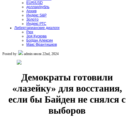
EUR/USD
доллар/рубль
Архив
Индекс S&P
Золото
Индекс РТС
Либертарианские диалоги
Рюх
Зоя Кускова
Богдан Алексин
Макс Франтишков
Posted by:
admin
июля 22nd, 2024
Демократы готовили
«лазейку» для восстания,
если бы Байден не снялся с
выборов