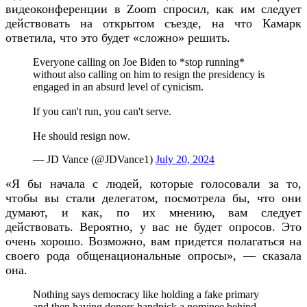
видеоконференции в Zoom спросил, как им следует
действовать на открытом съезде, на что Камарк
ответила, что это будет «сложно» решить.
Everyone calling on Joe Biden to *stop running*
without also calling on him to resign the presidency is
engaged in an absurd level of cynicism.
If you can't run, you can't serve.
He should resign now.
— JD Vance (@JDVance1)
July 20, 2024
«Я бы начала с людей, которые голосовали за то,
чтобы вы стали делегатом, посмотрела бы, что они
думают, и как, по их мнению, вам следует
действовать. Вероятно, у вас не будет опросов. Это
очень хорошо. Возможно, вам придется полагаться на
своего рода общенациональные опросы», — сказала
она.
Nothing says democracy like holding a fake primary
and then having donors handpick a nominee behind