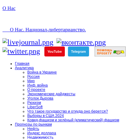
О Нас
О Нас. Национал-либертарианство.
YouTube
Telegram
Главная
Аналитика
Война в Украине
Россия
Мир
Инф. война
О проекте
Экономические дайджесты
Уголок Дырова
Рюхизм
LiberSoft
Что такое государство и откуда оно берется?
Выборы в США 2024
Ковид-фашизм и зелёный (климатический) фашизм
Прогнозы по рынкам
Нефть
Индекс доллара
Недвижимость