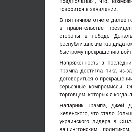
предполагают, что, возмо
говорится в заявлении.
В пятничном отчете далее г
в правительстве президе
стороны в победе Дональ
республиканским кандидато
быстрому прекращению войны
Напряженность в последн
Трампа достигла пика из-з
договориться о прекращении
серьезные компромиссы. О
торговцем, которых я когда-
Напарник Трампа, Джей Д
Зеленского, что стало боль
украинского лидера в США
вашингтонским политико