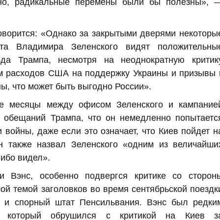
жно, радикальные перемены были бы полезны», 
оворится: «Однако за закрытыми дверями некоторы
нта Владимира Зеленского видят положительны
да Трампа, несмотря на неоднократную критик
м расходов США на поддержку Украины и призывы 
, что может быть выгодно России».
ие месяцы между офисом Зеленского и кампание
а обещаний Трампа, что он немедленно попытаетс
 войны, даже если это означает, что Киев пойдет н
н также назвал Зеленского «одним из величайши
либо видел».
и Вэнс, особенно подвергся критике со сторон
шой темой заголовков во время сентябрьской поездк
 и спорный штат Пенсильвания. Вэнс был редки
м, который обрушился с критикой на Киев з