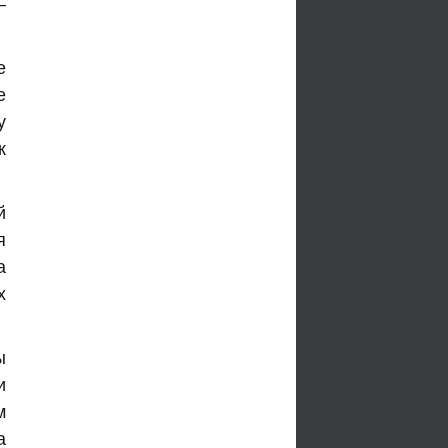
—
е
е
у
к
й
я
а
х
ы
и
м
а