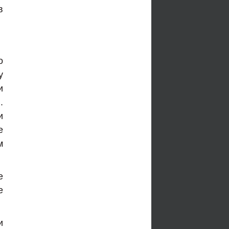
в
о
у
и
.
и
е
м
е
е
и