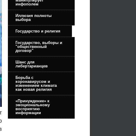
манипулирует
инфополем
Иллюзия полноты
выбора
Государство и религия
Государство, выборы и
"общественный
договор"
Шанс для
либертарианцев
Борьба с
коронавирусом и
изменением климата
как новая религия
«Принуждение» к
эмоциональному
восприятию
т
информации
о
в