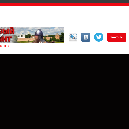
YouTube
ство.