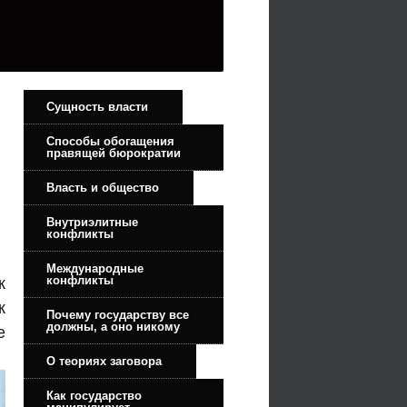
Сущность власти
Способы обогащения
правящей бюрократии
Власть и общество
Внутриэлитные
конфликты
Международные
конфликты
к
к
Почему государству все
должны, а оно никому
е
О теориях заговора
Как государство