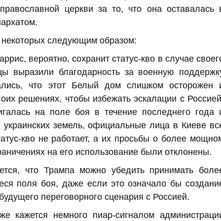
православной церкви за то, что она оставалась 
иархатом.
 некоторых следующим образом:
ррис, вероятно, сохранит статус-кво в случае своег
нцы выразили благодарность за военную поддержк
лись, что этот Белый дом слишком осторожен 
оих решениях, чтобы избежать эскалации с Россией
игалась на поле боя в течение последнего года 
 украинских земель, официальные лица в Киеве вс
татус-кво не работает, а их просьбы о более мощно
раничениях на его использование были отклонены.
ается, что Трампа можно убедить принимать боле
ся поля боя, даже если это означало бы создани
будущего переговорного сценария с Россией.
же кажется немного пиар-сигналом администраци