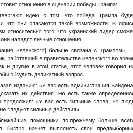
 готовит отношения в сценарии победы Трампа:
отвергают идею о том, что победа Трампа буде
 и что они опасаются такой возможности. В офис
зм относительно того, что украинский лидер сможе
и они наладят личные отношения.
трация Зеленского] больше связана с Трампом», 
ик, работавший в правительстве Зеленского во врем
ак и другие в этой статье, этот человек говорил н
обы обсудить деликатный вопрос.
казал изданию: «У вас есть администрация Байдена
сказать их действия. Но есть также определенно
н продолжил: «У вас есть сильные слова, но люд
 не следуют сильные действия».
ближайшие помощники по-прежнему больше всег
мп быстро начнет выполнять свои предвыборны