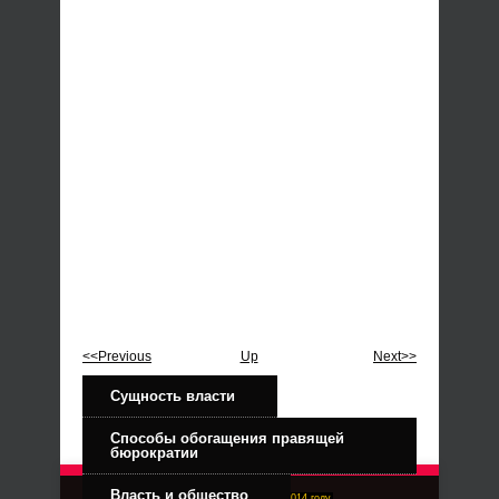
<<Previous
Up
Next>>
Сущность власти
Способы обогащения правящей
бюрократии
Власть и общество
Right-Dexter-ПРАВЫЙ ФРОНТ. Основан в 2014 году.