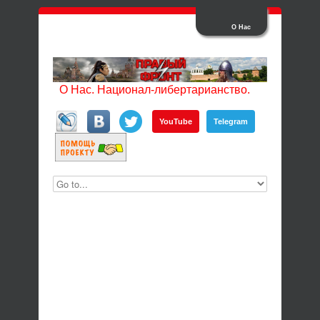
О Нас
О Нас. Национал-либертарианство.
YouTube
Telegram