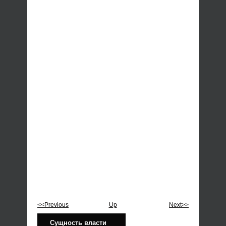
<<Previous
Up
Next>>
Сущность власти