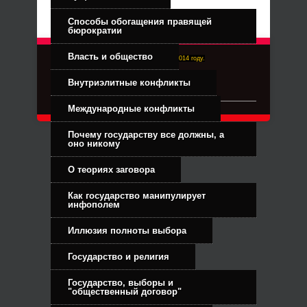
Способы обогащения правящей
бюрократии
Власть и общество
Right-Dexter-ПРАВЫЙ ФРОНТ. Основан в 2014 году.
Связь с администрацией
Внутриэлитные конфликты
Международные конфликты
Почему государству все должны, а
оно никому
О теориях заговора
Как государство манипулирует
инфополем
Иллюзия полноты выбора
Государство и религия
Государство, выборы и
"общественный договор"