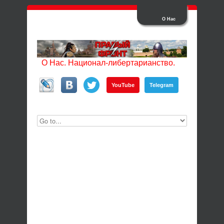
О Нас
О Нас. Национал-либертарианство.
YouTube
Telegram