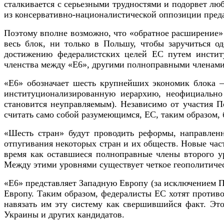
сталкивается с серьезными трудностями и подорвет лю
из консервативно-националистической оппозиции преда
Поэтому вполне возможно, что «обратное расширение»
весь блок, ни только в Польшу, чтобы заручиться о
достижению федералистских целей ЕС путем институ
членства между «Е6», другими полноправными членам
«E6» обозначает шесть крупнейших экономик блока 
институционализированную иерархию, неофициально
становится неуправляемым). Независимо от участия П
считать само собой разумеющимся, ЕС, таким образом, 
«Шесть стран» будут проводить реформы, направленн
отпугивания некоторых стран и их обществ. Новые час
время как оставшиеся полноправные члены второго ур
Между этими уровнями существует четкое геополитичес
«E6» представляет Западную Европу (за исключением 
Европу. Таким образом, федералисты ЕС хотят против
навязать им эту систему как свершившийся факт. Эт
Украины и других кандидатов.