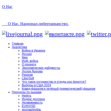
О Нас
О Нас. Национал-либертарианство.
Главная
Аналитика
Война в Украине
Россия
Мир
Инф. война
О проекте
Экономические дайджесты
Уголок Дырова
Рюхизм
LiberSoft
Что такое государство и откуда оно берется?
Выборы в США 2024
Ковид-фашизм и зелёный (климатический) фашизм
Прогнозы по рынкам
Нефть
Индекс доллара
Недвижимость
EUR/USD
доллар/рубль