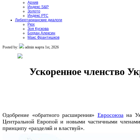
Архив
Индекс S&P
Золото
Индекс РТС
Либертарианские диалоги
Рюх
Зоя Кускова
Богдан Алексин
Макс Франтишков
Posted by:
admin
марта 1st, 2026
Ускоренное членство Ук
Одобрение «обратного расширения»
Евросоюза
на Ук
Центральной Европой и новыми частичными членами 
принципу «разделяй и властвуй».