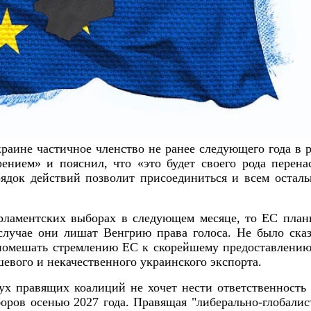
краине частичное членство не ранее следующего года в 
нием» и пояснил, что «это будет своего рода перена
рядок действий позволит присоединиться и всем оста
ламентских выборах в следующем месяце, то ЕС плани
 случае они лишат Венгрию права голоса. Не было сказ
 помешать стремлению ЕС к скорейшему предоставлению 
евого и некачественного украинского экспорта.
ух правящих коалиций не хочет нести ответственность
ров осенью 2027 года. Правящая "либерально-глобалис