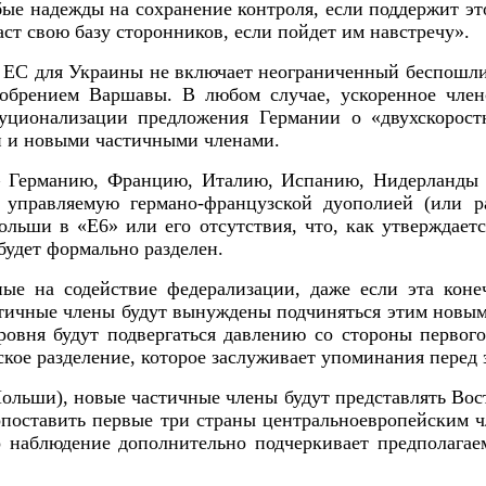
бые надежды на сохранение контроля, если поддержит эт
ст свою базу сторонников, если пойдет им навстречу».
 ЕС для Украины не включает неограниченный беспошли
добрением Варшавы. В любом случае, ускоренное чле
ционализации предложения Германии о «двухскорост
и и новыми частичными членами.
– Германию, Францию, Италию, Испанию, Нидерланды и
 управляемую германо-французской дуополией (или р
ольши в «E6» или его отсутствия, что, как утверждает
будет формально разделен.
ые на содействие федерализации, даже если эта конеч
тичные члены будут вынуждены подчиняться этим новым
овня будут подвергаться давлению со стороны первого
кое разделение, которое заслуживает упоминания перед 
Польши), новые частичные члены будут представлять Во
опоставить первые три страны центральноевропейским 
о наблюдение дополнительно подчеркивает предполагае