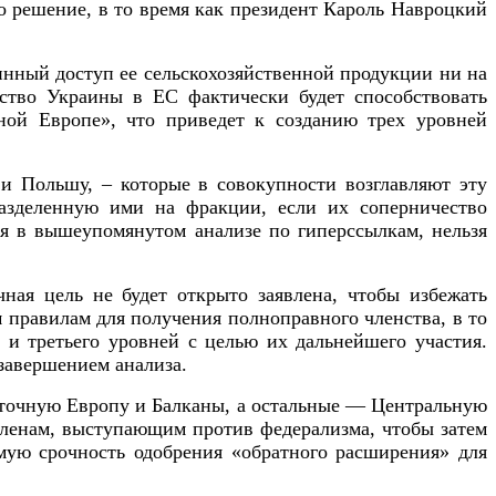
о решение, в то время как президент Кароль Навроцкий
нный доступ ее сельскохозяйственной продукции ни на
нство Украины в ЕС фактически будет способствовать
ной Европе», что приведет к созданию трех уровней
 Польшу, – которые в совокупности возглавляют эту
азделенную ими на фракции, если их соперничество
ся в вышеупомянутом анализе по гиперссылкам, нельзя
ная цель не будет открыто заявлена, чтобы избежать
 правилам для получения полноправного членства, в то
 и третьего уровней с целью их дальнейшего участия.
завершением анализа.
сточную Европу и Балканы, а остальные — Центральную
членам, выступающим против федерализма, чтобы затем
мую срочность одобрения «обратного расширения» для