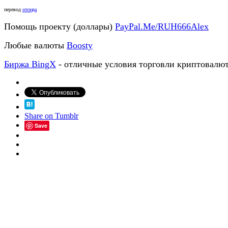
перевод
отсюда
Помощь проекту (доллары)
PayPal.Me/RUH666Alex
Любые валюты
Boosty
Биржа BingX
- отличные условия торговли криптовалю
Share on Tumblr
Save