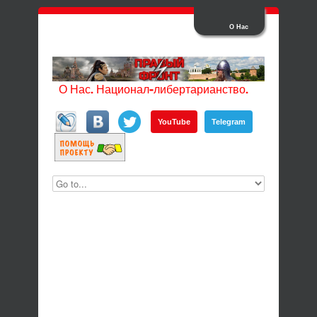
О Нас
О Нас. Национал-либертарианство.
YouTube
Telegram