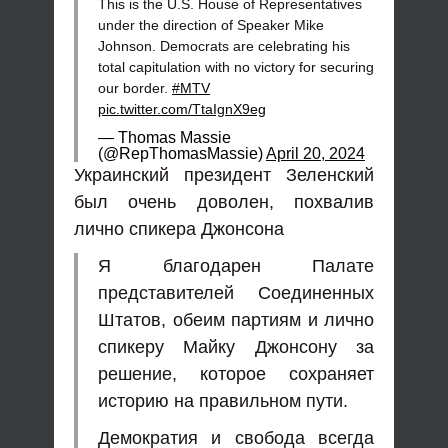
This is the U.S. House of Representatives
under the direction of Speaker Mike
Johnson. Democrats are celebrating his
total capitulation with no victory for securing
our border.
#MTV
pic.twitter.com/TtaIgnX9eg
— Thomas Massie
(@RepThomasMassie)
April 20, 2024
Украинский президент Зеленский
был очень доволен, похвалив
лично спикера Джонсона
Я благодарен Палате
представителей Соединенных
Штатов, обеим партиям и лично
спикеру Майку Джонсону за
решение, которое сохраняет
историю на правильном пути.
Демократия и свобода всегда