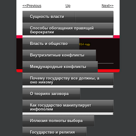
<<Previous
Up
Next>>
Сущность власти
Способы обогащения правящей
бюрократии
Власть и общество
Right-Dexter-ПРАВЫЙ ФРОНТ. Основан в 2014 году.
Связь с администрацией
Внутриэлитные конфликты
Международные конфликты
Почему государству все должны, а
оно никому
О теориях заговора
Как государство манипулирует
инфополем
Иллюзия полноты выбора
Государство и религия