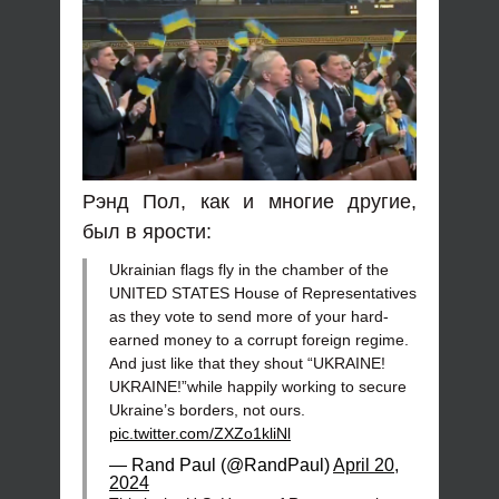
Рэнд Пол, как и многие другие,
был в ярости:
Ukrainian flags fly in the chamber of the
UNITED STATES House of Representatives
as they vote to send more of your hard-
earned money to a corrupt foreign regime.
And just like that they shout “UKRAINE!
UKRAINE!”while happily working to secure
Ukraine’s borders, not ours.
pic.twitter.com/ZXZo1kliNl
— Rand Paul (@RandPaul)
April 20,
2024