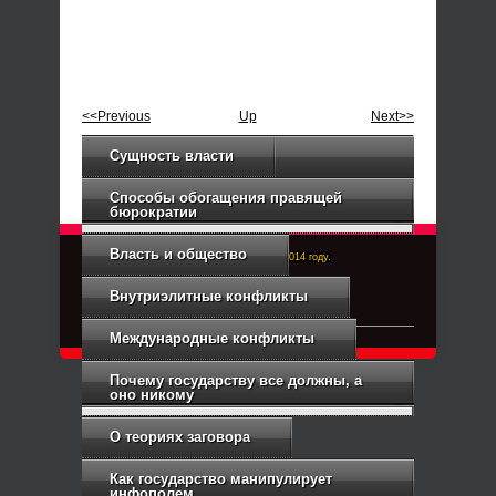
<<Previous
Up
Next>>
Сущность власти
Способы обогащения правящей
бюрократии
Власть и общество
Right-Dexter-ПРАВЫЙ ФРОНТ. Основан в 2014 году.
Связь с администрацией
Внутриэлитные конфликты
Международные конфликты
Почему государству все должны, а
оно никому
О теориях заговора
Как государство манипулирует
инфополем