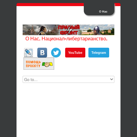
О Нас
О Нас. Национал-либертарианство.
YouTube
Telegram