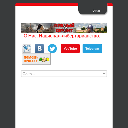
О Нас
О Нас. Национал-либертарианство.
YouTube
Telegram