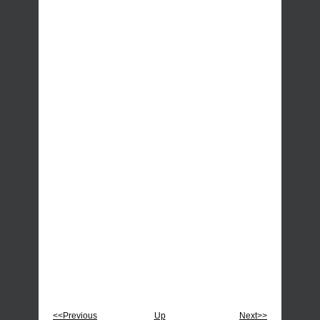
<<Previous
Up
Next>>