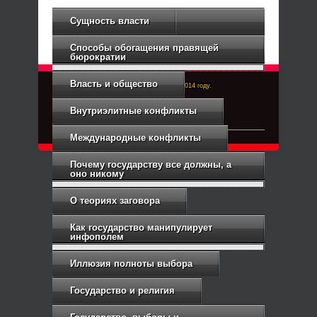
Сущность власти
Способы обогащения правящей
бюрократии
Власть и общество
Right-Dexter-ПРАВЫЙ ФРОНТ. Основан в 2014 году.
Связь с администрацией
Внутриэлитные конфликты
Международные конфликты
Почему государству все должны, а
оно никому
О теориях заговора
Как государство манипулирует
инфополем
Иллюзия полноты выбора
Государство и религия