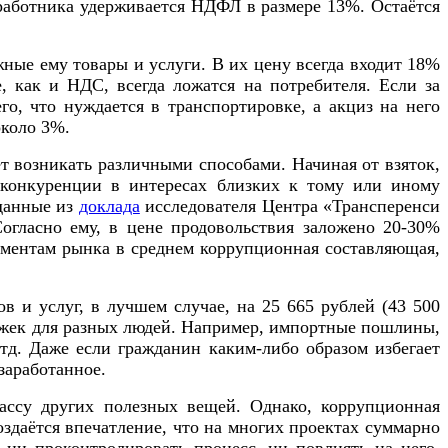
 работника удерживается НДФЛ в размере 13%. Остаётся
жные ему товары и услуги. В их цену всегда входит 18%
е, как и НДС, всегда ложатся на потребителя. Если за
го, что нуждается в транспортировке, а акциз на него
около 3%.
т возникать различными способами. Начиная от взяток,
м конкуренции в интересах близких к тому или иному
 данные из
доклада
исследователя Центра «Трансперенси
огласно ему, в цене продовольствия заложено 20-30%
егментам рынка в среднем коррупционная составляющая,
ов и услуг, в лучшем случае, на 25 665 рублей (43 500
держек для разных людей. Например, импортные пошлины,
тд. Даже если гражданин каким-либо образом избегает
заработанное.
массу других полезных вещей. Однако, коррупционная
оздаётся впечатление, что на многих проектах суммарно
 ни проконтролировать процесс, ни повлиять на него.