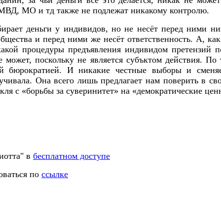
МВД, МО и тд также не подлежат никакому контролю.
бирает деньги у индивидов, но не несёт перед ними н
общества и перед ними же несёт ответственность. А, ка
икакой процедуры предъявления индивидом претензий п
е может, поскольку не является субъктом действия. П
ей бюрократией. И никакие честные выборы и сменяе
учивала. Она всего лишь предлагает нам поверить в св
кля с «борьбы за суверинитет» на «демократические цен
иотта" в
бесплатном доступе
оваться по
ссылке