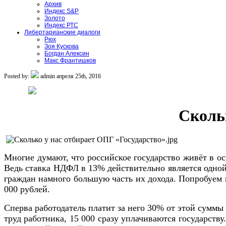
Архив
Индекс S&P
Золото
Индекс РТС
Либертарианские диалоги
Рюх
Зоя Кускова
Богдан Алексин
Макс Франтишков
Posted by:
admin
апреля 25th, 2016
Сколь
Многие думают, что российское государство живёт в ос
Ведь ставка НДФЛ в 13% действительно является одной 
граждан намного большую часть их дохода. Попробуем по
000 рублей.
Сперва работодатель платит за него 30% от этой сумм
труд работника, 15 000 сразу уплачиваются государств