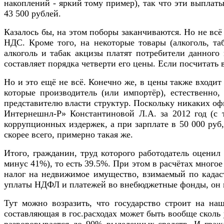
накоплений - яркий тому пример), так что эти выплат
43 500 рублей.
Казалось бы, на этом поборы заканчиваются. Но не всё
НДС. Кроме того, на некоторые товары (алкоголь, таб
алкоголь и табак акцизы платят потребители данного 
составляет порядка четверти его цены. Если посчитать 
Но и это ещё не всё. Конечно же, в цены также входи
которые производитель (или импортёр), естественно
представителю власти структур. Поскольку никаких оф
Интернешнл-Р» Константиновой Л.А. за 2012 год (с 
коррупционных издержек, а при зарплате в 50 000 руб
скорее всего, примерно такая же.
Итого, гражданин, труд которого работодатель оценил 
минус 41%), то есть 39.5%. При этом в расчётах много
налог на недвижимое имущество, взимаемый по кадаст
уплаты НДФЛ и платежей во внебюджетные фонды, он всё
Тут можно возразить, что государство строит на на
составляющая в гос.расходах может быть вообще сколь 
разворовывается до 90% выделенных средств. И гражд