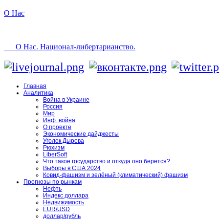
О Нас
О Нас. Национал-либертарианство.
Главная
Аналитика
Война в Украине
Россия
Мир
Инф. война
О проекте
Экономические дайджесты
Уголок Дырова
Рюхизм
LiberSoft
Что такое государство и откуда оно берется?
Выборы в США 2024
Ковид-фашизм и зелёный (климатический) фашизм
Прогнозы по рынкам
Нефть
Индекс доллара
Недвижимость
EUR/USD
доллар/рубль