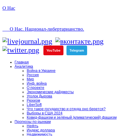
О Нас
О Нас. Национал-либертарианство.
YouTube
Telegram
Главная
Аналитика
Война в Украине
Россия
Мир
Инф. война
О проекте
Экономические дайджесты
Уголок Дырова
Рюхизм
LiberSoft
Что такое государство и откуда оно берется?
Выборы в США 2024
Ковид-фашизм и зелёный (климатический) фашизм
Прогнозы по рынкам
Нефть
Индекс доллара
Недвижимость