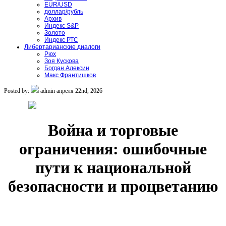
EUR/USD
доллар/рубль
Архив
Индекс S&P
Золото
Индекс РТС
Либертарианские диалоги
Рюх
Зоя Кускова
Богдан Алексин
Макс Франтишков
Posted by:
admin
апреля 22nd, 2026
Война и торговые
ограничения: ошибочные
пути к национальной
безопасности и процветанию