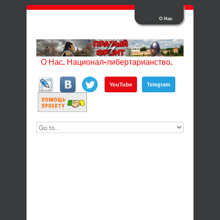
О Нас
О Нас. Национал-либертарианство.
YouTube
Telegram