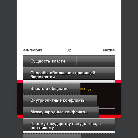
<<Previous
Up
Next>>
Сущность власти
Способы обогащения правящей
бюрократии
Власть и общество
Right-Dexter-ПРАВЫЙ ФРОНТ. Основан в 2014 году.
Связь с администрацией
Внутриэлитные конфликты
Международные конфликты
Почему государству все должны, а
оно никому