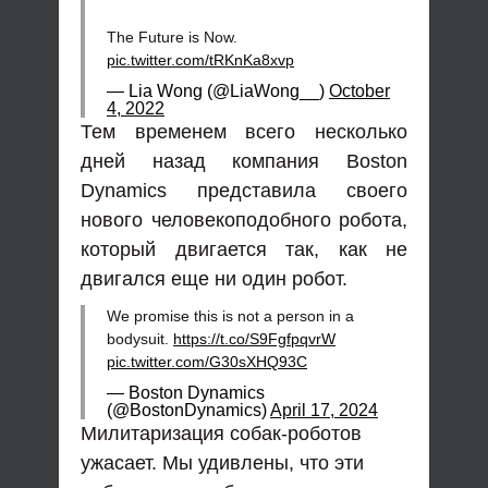
The Future is Now.
pic.twitter.com/tRKnKa8xvp
— Lia Wong (@LiaWong__)
October
4, 2022
Тем временем всего несколько
дней назад компания Boston
Dynamics представила своего
нового человекоподобного робота,
который двигается так, как не
двигался еще ни один робот.
We promise this is not a person in a
bodysuit.
https://t.co/S9FgfpqvrW
pic.twitter.com/G30sXHQ93C
— Boston Dynamics
(@BostonDynamics)
April 17, 2024
Милитаризация собак-роботов
ужасает. Мы удивлены, что эти