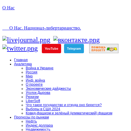
О Нас
О Нас. Национал-либертарианство.
YouTube
Telegram
Главная
Аналитика
Война в Украине
Россия
Мир
Инф. война
О проекте
Экономические дайджесты
Уголок Дырова
Рюхизм
LiberSoft
Что такое государство и откуда оно берется?
Выборы в США 2024
Ковид-фашизм и зелёный (климатический) фашизм
Прогнозы по рынкам
Нефть
Индекс доллара
Недвижимость