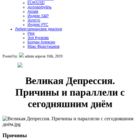
EUR/USD
доллар/рубль
Архив
Индекс S&P
Золото
Индекс РТС
Либертарианские диалоги
Рюх
Зоя Кускова
Богдан Алексин
Макс Франтишков
Posted by:
admin
апреля 16th, 2019
Великая Депрессия.
Причины и параллели с
сегодняшним днём
Причины