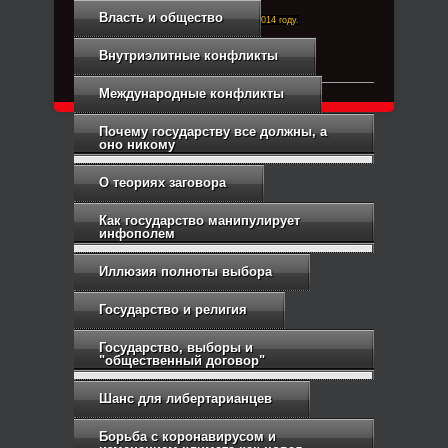
Власть и общество
Right-Dexter-ПРАВЫЙ ФРОНТ. Основан в 2014 году.
Связь с администрацией
Внутриэлитные конфликты
Международные конфликты
Почему государству все должны, а
оно никому
О теориях заговора
Как государство манипулирует
инфополем
Иллюзия полноты выбора
Государство и религия
Государство, выборы и
"общественный договор"
Шанс для либертарианцев
Борьба с коронавирусом и