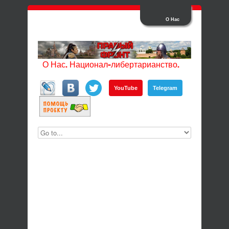
О Нас
О Нас. Национал-либертарианство.
YouTube
Telegram