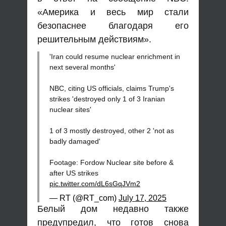
«Америка и весь мир стали
безопаснее благодаря его
решительным действиям».
'Iran could resume nuclear enrichment in
next several months'
NBC, citing US officials, claims Trump's
strikes 'destroyed only 1 of 3 Iranian
nuclear sites'
1 of 3 mostly destroyed, other 2 'not as
badly damaged'
Footage: Fordow Nuclear site before &
after US strikes
pic.twitter.com/dL6sGqJVm2
— RT (@RT_com)
July 17, 2025
Белый дом недавно также
предупредил, что готов снова