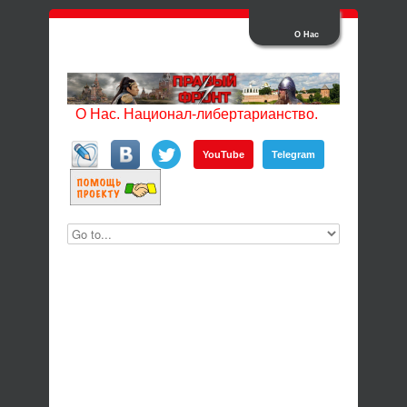
О Нас
О Нас. Национал-либертарианство.
YouTube
Telegram