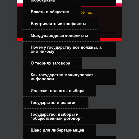
бюрократии
Власть и общество
Right-Dexter-ПРАВЫЙ ФРОНТ. Основан в 2014 году.
Связь с администрацией
Внутриэлитные конфликты
Международные конфликты
Почему государству все должны, а
оно никому
О теориях заговора
Как государство манипулирует
инфополем
Иллюзия полноты выбора
Государство и религия
Государство, выборы и
"общественный договор"
Шанс для либертарианцев