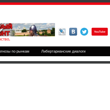
YouTube
ство.
огнозы по рынкам
Либертарианские диалоги