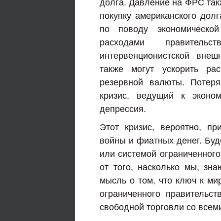
долга. Давление на ФРС такж
покупку американского дол
по поводу экономической
расходами правител
интервенционистской вне
также могут ускорить ра
резервной валюты. Потер
кризис, ведущий к эконом
депрессия.
Этот кризис, вероятно, пр
войны и фиатных денег. Буд
или системой ограниченного
от того, насколько мы, зн
мысль о том, что ключ к ми
ограниченного правительс
свободной торговли со всем