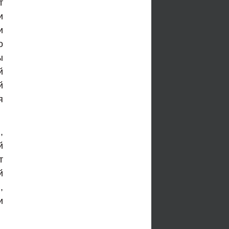
т
и
и
о
ы
й
й
я
,
й
т
й
,
и