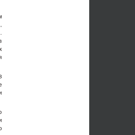
м
,
.
в
к
я
8
е
и
ю
и
о