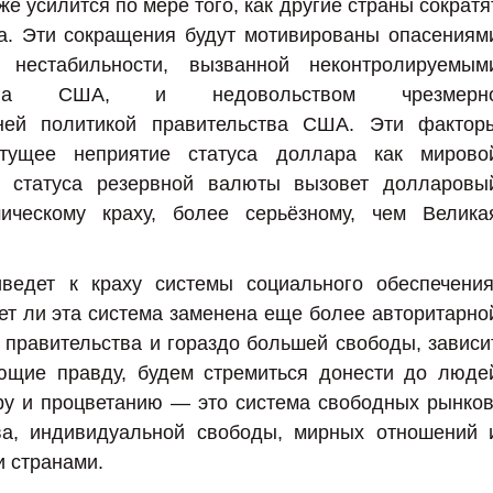
е усилится по мере того, как другие страны сократя
га. Эти сокращения будут мотивированы опасениям
 нестабильности, вызванной неконтролируемым
ьства США, и недовольством чрезмерн
шней политикой правительства США. Эти фактор
стущее неприятие статуса доллара как мирово
я статуса резервной валюты вызовет долларовы
ическому краху, более серьёзному, чем Велика
иведет к краху системы социального обеспечения
ет ли эта система заменена еще более авторитарно
 правительства и гораздо большей свободы, зависи
ающие правду, будем стремиться донести до люде
ру и процветанию — это система свободных рынков
тва, индивидуальной свободы, мирных отношений 
и странами.