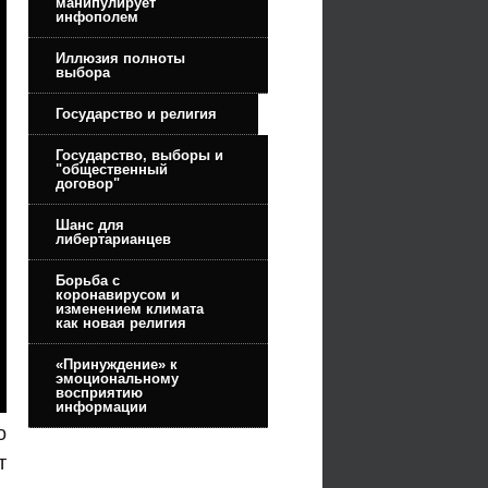
манипулирует
инфополем
Иллюзия полноты
выбора
Государство и религия
Государство, выборы и
"общественный
договор"
Шанс для
либертарианцев
Борьба с
коронавирусом и
изменением климата
как новая религия
«Принуждение» к
эмоциональному
восприятию
информации
о
т