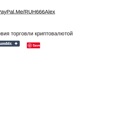
PayPal.Me/RUH666Alex
овия торговли криптовалютой
Save