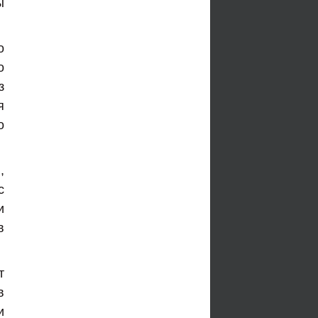
ы
о
о
з
я
о
,
с
и
в
т
в
и