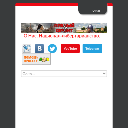
О Нас
О Нас. Национал-либертарианство.
YouTube
Telegram