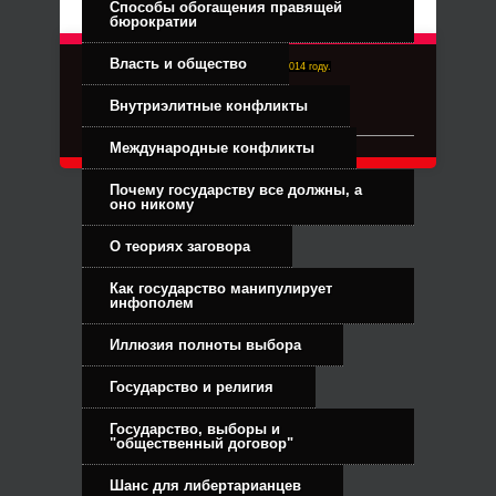
Способы обогащения правящей
бюрократии
Власть и общество
Right-Dexter-ПРАВЫЙ ФРОНТ. Основан в 2014 году.
Связь с администрацией
Внутриэлитные конфликты
Международные конфликты
Почему государству все должны, а
оно никому
О теориях заговора
Как государство манипулирует
инфополем
Иллюзия полноты выбора
Государство и религия
Государство, выборы и
"общественный договор"
Шанс для либертарианцев