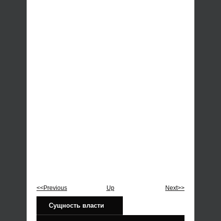
<<Previous
Up
Next>>
Сущность власти