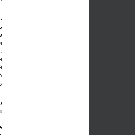
ь
ь
з
и
,
и
й
а
в
о
е
.
е