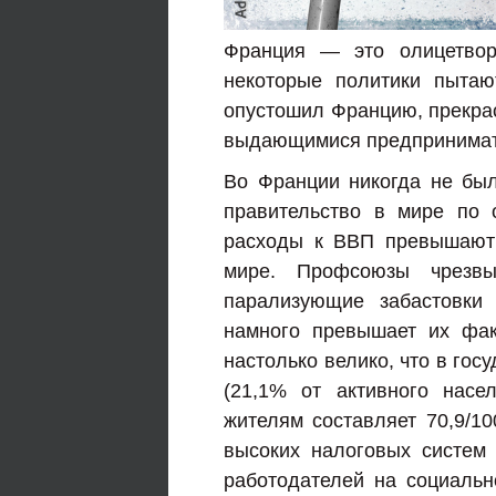
Франция — это олицетвор
некоторые политики пытаю
опустошил Францию, прекрас
выдающимися предпринимат
Во Франции никогда не бы
правительство в мире по 
расходы к ВВП превышают 
мире. Профсоюзы чрезвы
парализующие забастовки 
намного превышает их фак
настолько велико, что в гос
(21,1% от активного насе
жителям составляет 70,9/10
высоких налоговых систем
работодателей на социальн