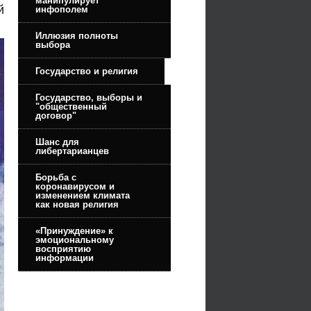
манипулирует
й
инфополем
Иллюзия полноты
выбора
Государство и религия
Государство, выборы и
"общественный
договор"
Шанс для
либертарианцев
Борьба с
коронавирусом и
изменением климата
как новая религия
«Принуждение» к
эмоциональному
восприятию
информации