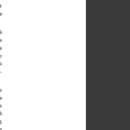
т
м
й
и
а
о
я
—
е
м
я
й
д
е