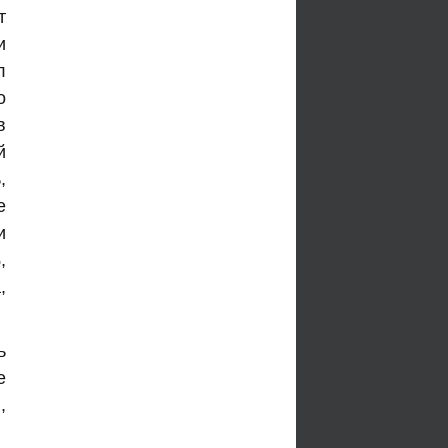
т
и
л
о
в
й
,
е
и
,
,
ь
е
,