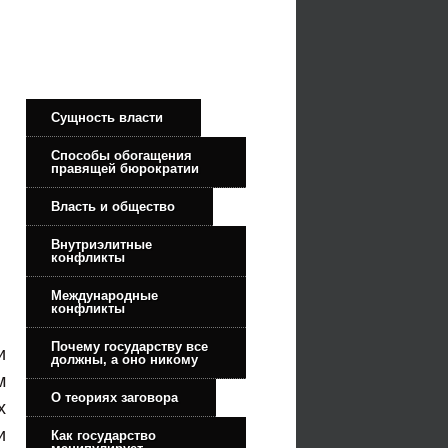
Сущность власти
Способы обогащения
правящей бюрократии
Власть и общество
Внутриэлитные
конфликты
Международные
конфликты
Почему государству все
и
должны, а оно никому
м
О теориях заговора
х
и
Как государство