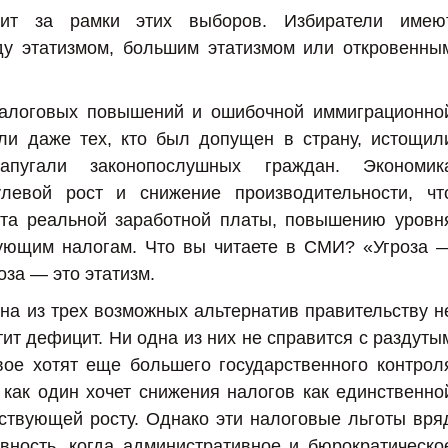
ит за рамки этих выборов. Избиратели имею
ду этатизмом, большим этатизмом или откровенны
налоговых повышений и ошибочной иммиграционно
ули даже тех, кто был допущен в страну, истощил
апугали законопослушных граждан. Экономик
левой рост и снижение производительности, чт
ста реальной заработной платы, повышению уровн
ующим налогам. Что вы читаете в СМИ? «Угроза 
оза — это этатизм.
на из трех возможных альтернатив правительству н
ит дефицит. Ни одна из них не справится с раздуты
вое хотят еще большего государственного контрол
 как один хочет снижения налогов как единственно
ствующей росту. Однако эти налоговые льготы вря
вность, когда административное и бюрократическо