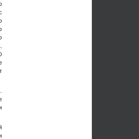
о
с
о
ю
ю
,
0
е
т
.
е
и
й
и