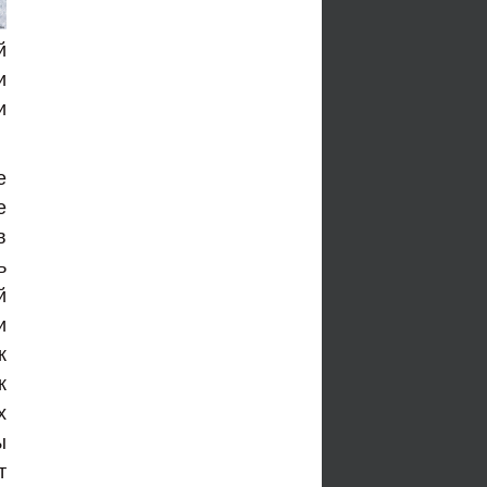
й
и
и
е
е
в
ь
й
и
к
к
х
ы
т