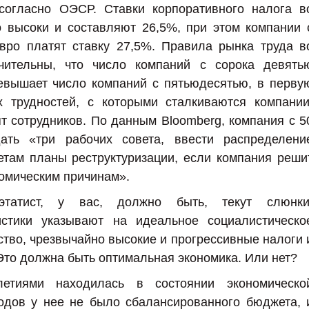
 согласно ОЭСР. Ставки корпоративного налога в
 высоки и составляют 26,5%, при этом компании 
вро платят ставку 27,5%. Правила рынка труда в
чительны, что число компаний с сорока девять
ревышает число компаний с пятьюдесятью, в перву
х трудностей, с которыми сталкиваются компании
ят сотрудников. По данным Bloomberg, компания с 5
ать «три рабочих совета, ввести распределени
етам планы реструктуризации, если компания реши
номическим причинам».
татист, у вас, должно быть, текут слюнки
стики указывают на идеальное социалистическо
ство, чрезвычайно высокие и прогрессивные налоги 
Это должна быть оптимальная экономика. Или нет?
летиями находилась в состоянии экономическо
годов у нее не было сбалансированного бюджета, 