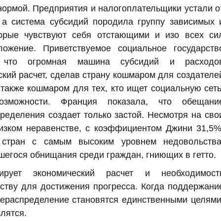
нормой. Предприятия и налогоплательщики устали о
 а система субсидий породила группу зависимых 
торые чувствуют себя отстающими и изо всех си
ожение. Приветствуемое социальное государств
у что огромная машина субсидий и расходо
кий расчет, сделав страну кошмаром для создателе
 также кошмаром для тех, кто ищет социальную сеть
возможности. Франция показала, что обещани
ределения создает только застой. Несмотря на сво
изком неравенстве, с коэффициентом Джини 31,5%
 стран с самым высоким уровнем недовольства
егося обнищания среди граждан, гниющих в гетто.
ирует экономический расчет и необходимост
тству для достижения прогресса. Когда поддержани
рераспределение становятся единственными целями
злятся.