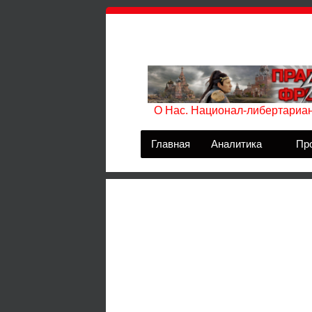
О Нас. Национал-либертариан
Главная
Аналитика
Пр