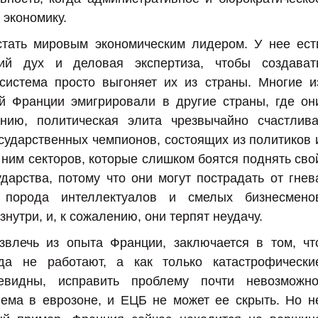
 экономику.
стать мировым экономическим лидером. У нее ест
кий дух и деловая экспертиза, чтобы создават
система просто выгоняет их из страны. Многие и
й Франции эмигрировали в другие страны, где он
ению, политическая элита чрезвычайно счастлива
сударственных чемпионов, состоящих из политиков 
 ним секторов, которые слишком боятся поднять сво
ударства, потому что они могут пострадать от гнев
я порода интеллектуалов и смелых бизнесмено
знутри, и, к сожалению, они терпят неудачу.
звлечь из опыта Франции, заключается в том, чт
да не работают, а как только катастрофически
чевидны, исправить проблему почти невозможно
ема в еврозоне, и ЕЦБ не может ее скрыть. Но н