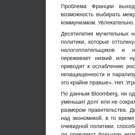
Проблема Франции выход
возможность выбирать меж
коммунизмом. Увлекательно.
Десятилетия мучительных 
политики, которые оттолкн
налогоплательщиков и н
переживает низкий или ну
приводит к ослаблению ро
незащищенности и парализ
это крайне правые». Нет. Угр
По данным Bloomberg, ни од
уменьшит долг или не сократ
размером правительства. Д
над экономикой, в то время
очевидной политики, способ
ли привлекут большую акти