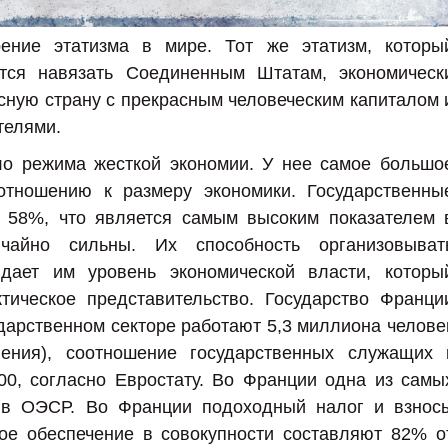
ение этатизма в мире. Тот же этатизм, которы
тся навязать Соединенным Штатам, экономическ
ную страну с прекрасным человеческим капиталом 
елями.
ло режима жесткой экономии. У нее самое большо
отношению к размеру экономики. Государственны
58%, что является самым высоким показателем 
чайно сильны. Их способность организовыват
дает им уровень экономической власти, которы
тическое представительство. Государство Франци
ударственном секторе работают 5,3 миллиона челове
ления), соотношение государственных служащих 
00, согласно Евростату. Во Франции одна из самы
 в ОЭСР. Во Франции подоходный налог и взнос
ое обеспечение в совокупности составляют 82% о