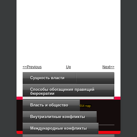
<<Previous
Up
Next>>
Сущность власти
Способы обогащения правящей
бюрократии
Власть и общество
Right-Dexter-ПРАВЫЙ ФРОНТ. Основан в 2014 году.
Связь с администрацией
Внутриэлитные конфликты
Международные конфликты