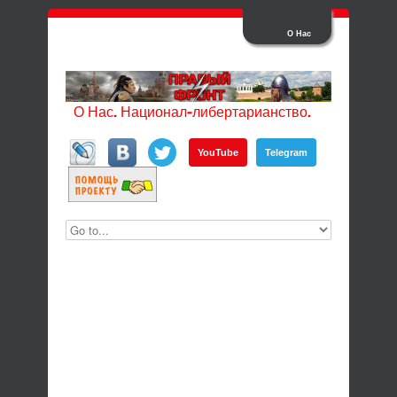
О Нас
О Нас. Национал-либертарианство.
YouTube
Telegram