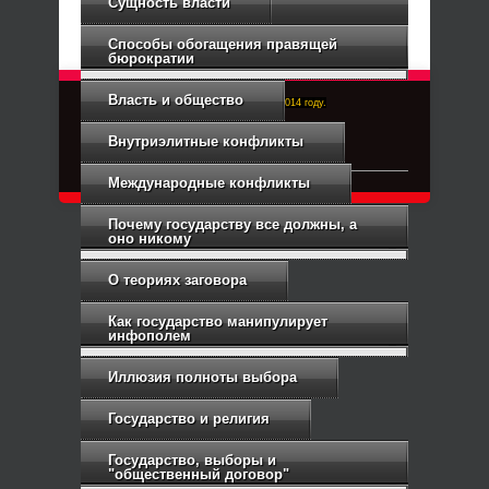
Сущность власти
Способы обогащения правящей
бюрократии
Власть и общество
Right-Dexter-ПРАВЫЙ ФРОНТ. Основан в 2014 году.
Связь с администрацией
Внутриэлитные конфликты
Международные конфликты
Почему государству все должны, а
оно никому
О теориях заговора
Как государство манипулирует
инфополем
Иллюзия полноты выбора
Государство и религия
Государство, выборы и
"общественный договор"