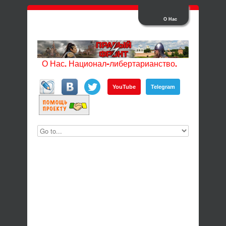
О Нас
О Нас. Национал-либертарианство.
YouTube
Telegram