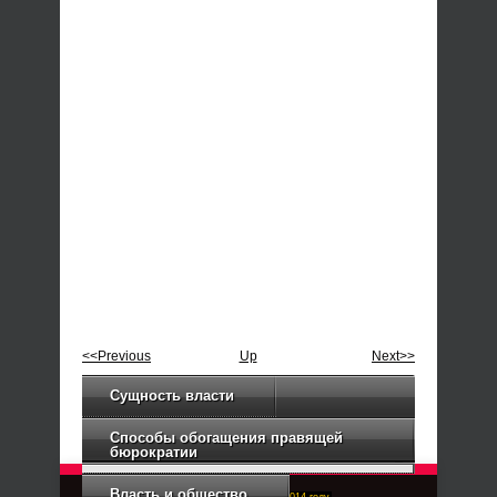
<<Previous
Up
Next>>
Сущность власти
Способы обогащения правящей
бюрократии
Власть и общество