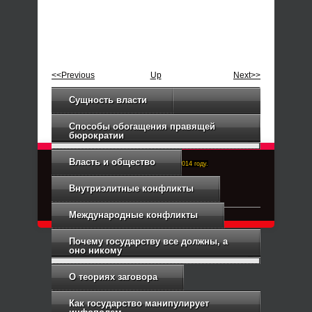
<<Previous
Up
Next>>
Сущность власти
Способы обогащения правящей
бюрократии
Власть и общество
Right-Dexter-ПРАВЫЙ ФРОНТ. Основан в 2014 году.
Связь с администрацией
Внутриэлитные конфликты
Международные конфликты
Почему государству все должны, а
оно никому
О теориях заговора
Как государство манипулирует