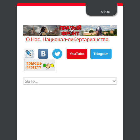
О Нас
О Нас. Национал-либертарианство.
YouTube
Telegram