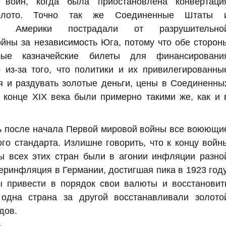
войн, когда была приостановлена ​​конвертаци
олото. Точно так же Соединенные Штаты 
ы Америки пострадали от разрушительно
йны за независимость Юга, потому что обе сторон
емые казначейские билеты для финансировани
из-за того, что политики и их привилегированны
я и раздувать золотые деньги, цены в Соединенны
в конце XIX века были примерно такими же, как и 
ль после начала Первой мировой войны все воюющи
ого стандарта. Излишне говорить, что к концу войн
 всех этих стран были в агонии инфляции разно
еринфляция в Германии, достигшая пика в 1923 году
ы привести в порядок свои валюты и восстановит
одна страна за другой восстанавливали золото
дов.