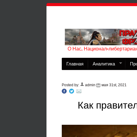
О Нас. Национал-либертариан
Главная
Аналитика
Пр
Posted by:
admin
мая 31st, 2021
Как правите