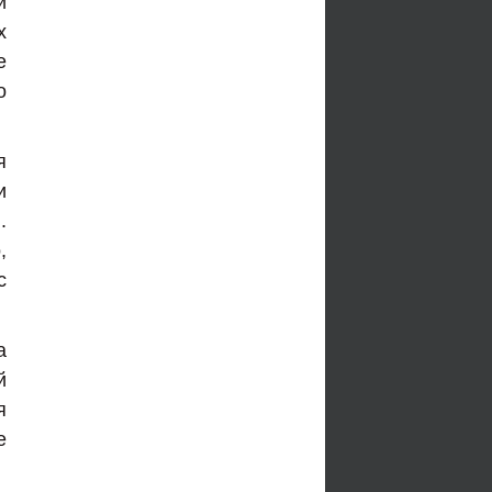
й
х
е
о
я
и
.
,
с
а
й
я
е