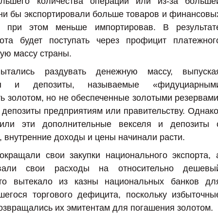
льшего количества операций или из-за больше
ни бы экспортировали больше товаров и финансовы
, при этом меньше импортировав. В результат
ота будет поступать через профицит платежног
ую массу страны.
ытались раздувать денежную массу, выпуска
ты и депозиты, называемые «фидуциарным
ь золотом, но не обеспеченные золотыми резервами
 депозиты предприятиям или правительству. Однако
тили эти дополнительные векселя и депозиты 
 внутренние доходы и цены начинали расти.
окращали свои закупки национального экспорта, 
вали свои расходы на относительно дешевы
ото вытекало из казны национальных банков дл
шегося торгового дефицита, поскольку избыточны
озвращались их эмитентам для погашения золотом.