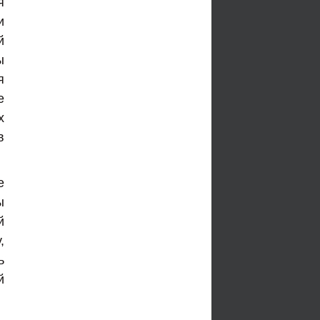
я
и
й
ы
я
е
х
в
е
ы
й
,
ь
й