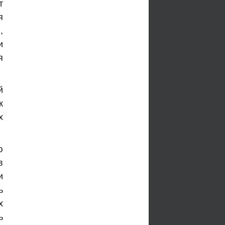
т
я
,
и
я
й
к
х
ю
в
и
ь
х
ь