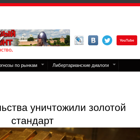
YouTube
ство.
огнозы по рынкам
Либертарианские диалоги
льства уничтожили золотой
стандарт