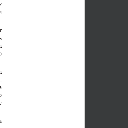
х
я
т
ь
а
о
а
.
а
о
е
а