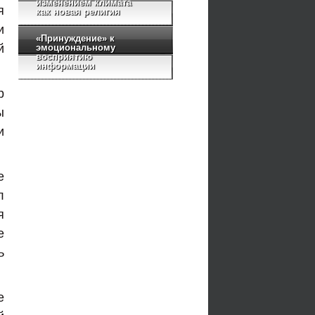
изменением климата
я
как новая религия
и
«Принуждение» к
й
эмоциональному
восприятию
информации
р
ы
и
е
л
я
е
ь
е