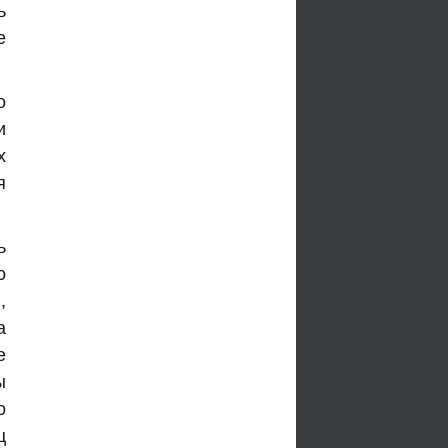
ь
е
о
и
х
я
ь
о
,
а
е
ы
о
ц