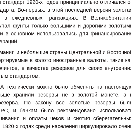
 стандарт 1920-х годов принципиально отличался о
ндарта. Во-первых, в этой последней версии золота
ь в ежедневных транзакциях. В Великобритании
купал фунты только большими и дорогими золотым
ки в основном использовались для финансировани
ераций.
ермания и небольшие страны Центральной и Восточно
ртируемые в золото иностранные валюты, такие ка
ингов, в качестве резервов для своих внутренни
тым стандартом.
А технически можно было обменять на настоящу
льше хранили резервы не в золотой монете, а 
резерва. По закону все золотые резервы был
ФРС, и банкам было рекомендовано использоват
ивания и оплаты чеков и снятия сберегательны
в 1920-х годах среди населения циркулировало очен