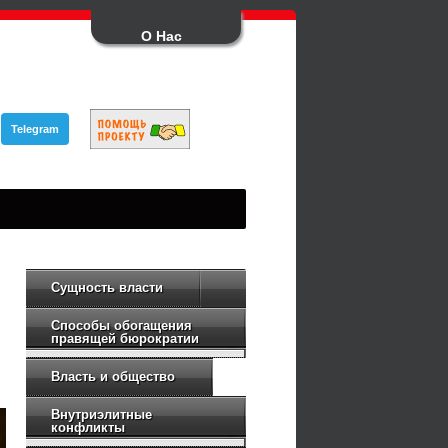
О Нас
Telegram
Сущность власти
Способы обогащения
правящей бюрократии
Власть и общество
Внутриэлитные
конфликты