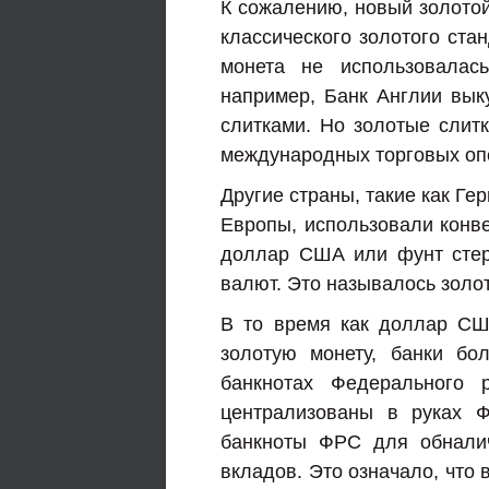
К сожалению, новый золотой
классического золотого ста
монета не использовалас
например, Банк Англии вы
слитками. Но золотые слит
международных торговых оп
Другие страны, такие как Г
Европы, использовали конве
доллар США или фунт стерл
валют. Это называлось золо
В то время как доллар СШ
золотую монету, банки бо
банкнотах Федерального 
централизованы в руках 
банкноты ФРС для обналич
вкладов. Это означало, что 