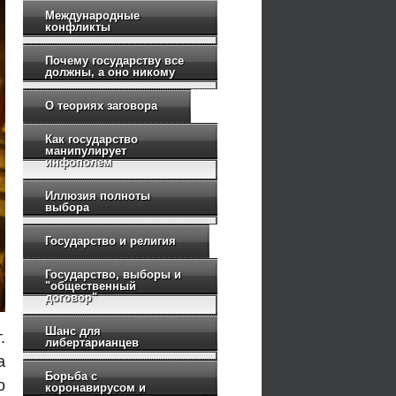
Международные
конфликты
Почему государству все
должны, а оно никому
О теориях заговора
Как государство
манипулирует
инфополем
Иллюзия полноты
выбора
Государство и религия
Государство, выборы и
"общественный
договор"
Шанс для
.
либертарианцев
а
Борьба с
о
коронавирусом и