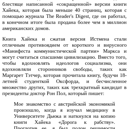
блестяще написанной «сокращенной» версии книги
Хайека, которая была меньше 40 страниц, которая с
помощью журнала The Reader's Digest, где он работал,
в конечном итоге была продана более чем в миллион
американских домов.
Книга Хайека и сжатая версия Истмена стали
отличным противоядием от короткого и вирусного
«Манифеста коммунистической партии» Маркса и
могут считаться спасшими цивилизацию. Вместо того,
чтобы вдохновлять идеологов социализма, они
вдохновляли сторонников свободы, таких как
Маргарет Тэтчер, которая прочитала книгу, будучи 18-
летней студенткой Оксфорда, и бесчисленное
множество других, таких как трехкратный кандидат в
президенты доктор Рон Пол, который пишет:
Мое знакомство с австрийской экономикой
произошло, когда я изучал медицину в
Университете Дьюка и наткнулся на копию
книги Хайека «Дорога к рабству».
Проглотив ее, я был полон решимости