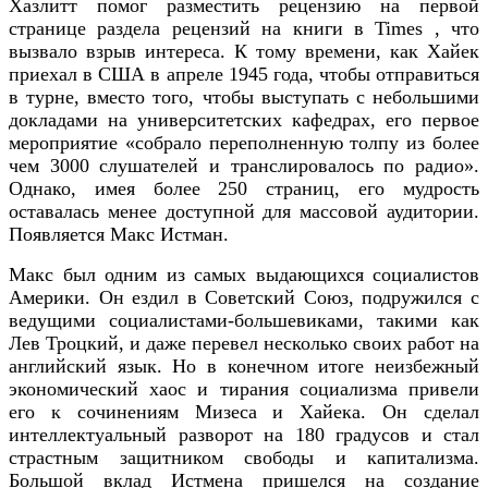
Хазлитт помог разместить рецензию на первой
странице раздела рецензий на книги в Times , что
вызвало взрыв интереса. К тому времени, как Хайек
приехал в США в апреле 1945 года, чтобы отправиться
в турне, вместо того, чтобы выступать с небольшими
докладами на университетских кафедрах, его первое
мероприятие «собрало переполненную толпу из более
чем 3000 слушателей и транслировалось по радио».
Однако, имея более 250 страниц, его мудрость
оставалась менее доступной для массовой аудитории.
Появляется Макс Истман.
Макс был одним из самых выдающихся социалистов
Америки. Он ездил в Советский Союз, подружился с
ведущими социалистами-большевиками, такими как
Лев Троцкий, и даже перевел несколько своих работ на
английский язык. Но в конечном итоге неизбежный
экономический хаос и тирания социализма привели
его к сочинениям Мизеса и Хайека. Он сделал
интеллектуальный разворот на 180 градусов и стал
страстным защитником свободы и капитализма.
Большой вклад Истмена пришелся на создание