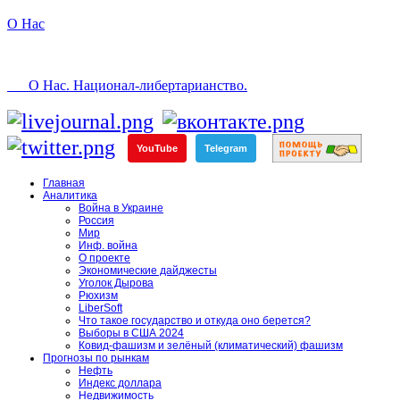
О Нас
О Нас. Национал-либертарианство.
YouTube
Telegram
Главная
Аналитика
Война в Украине
Россия
Мир
Инф. война
О проекте
Экономические дайджесты
Уголок Дырова
Рюхизм
LiberSoft
Что такое государство и откуда оно берется?
Выборы в США 2024
Ковид-фашизм и зелёный (климатический) фашизм
Прогнозы по рынкам
Нефть
Индекс доллара
Недвижимость