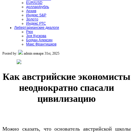
EUR/USD
доллар/рубль
Архив
Индекс S&P
Золото
Индекс РТС
Либертарианские диалоги
Рюх
Зоя Кускова
Богдан Алексин
Макс Франтишков
Posted by:
admin
января 31st, 2025
Как австрийские экономисты
неоднократно спасали
цивилизацию
Можно сказать, что основатель австрийской школы