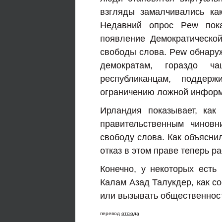
взгляды замалчивались ка
Недавний опрос Pew пока
появление Демократическо
свободы слова. Pew обнаруж
демократам, гораздо ч
республиканцам, поддер
ограничению ложной информа
Ирландия показывает, как
правительственным чинов
свободу слова. Как объясни
отказ в этом праве теперь р
Конечно, у некоторых ест
Калам Азад Талукдер, как с
или вызывать общественность
перевод
отсюда