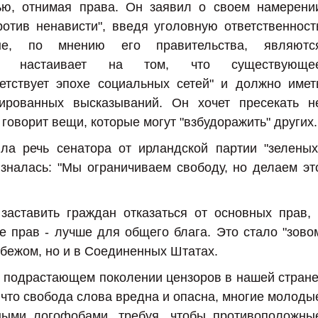
тью, отнимая права. Он заявил о своем намерени
отив ненависти", введя уголовную ответственност
ые, по мнению его правительства, являютс
 Он настаивает на том, что существующе
ветствует эпохе социальных сетей" и должно имет
ированных высказываний. Он хочет пресекать н
о говорит вещи, которые могут "взбудоражить" других.
а речь сенатора от ирландской партии "зеленых
зналась: "Мы ограничиваем свободу, но делаем эт
заставить граждан отказаться от основных прав, 
е прав - лучше для общего блага. Это стало "зово
убежом, но и в Соединенных Штатах.
о подрастающем поколении цензоров в нашей стране
 что свобода слова вредна и опасна, многие молоды
ными логофобами, требуя, чтобы противоположны