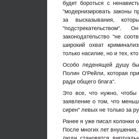
будет бороться с ненавис
"модернизировать законы пр
за высказывания, котор
"подстрекательством".
законодательство "не соот
широкий охват криминализ
только насилие, но и тех, кт
Особо леденящей душу был
Полин О'Рейли, которая при
ради общего блага".
Это все, что нужно, чтобы 
заявление о том, что меньш
сирен" левых не только за р
Ранее я уже писал колонки 
После многих лет внушения,
люди становятся виртуаль