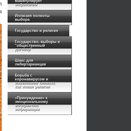
манипулирует
п
инфополем
я
Иллюзия полноты
выбора
Государство и религия
Государство, выборы и
"общественный
договор"
Шанс для
либертарианцев
Борьба с
коронавирусом и
изменением климата
как новая религия
«Принуждение» к
эмоциональному
восприятию
информации