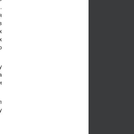
.
я
в
к
к
о
у
а
и
л
у