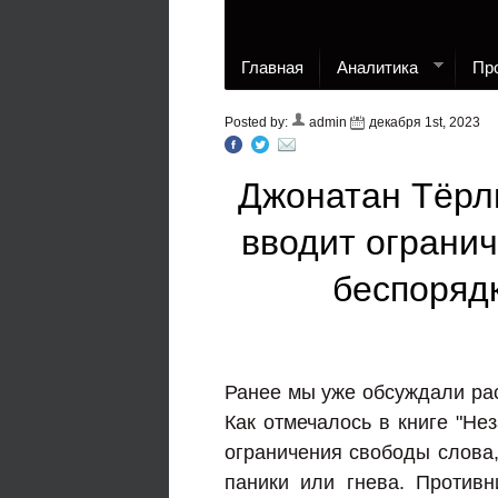
Главная
Аналитика
Пр
Posted by:
admin
декабря 1st, 2023
Джонатан Тёрл
вводит огранич
беспоряд
Ранее мы уже обсуждали ра
Как отмечалось в книге "Не
ограничения свободы слова,
паники или гнева. Против