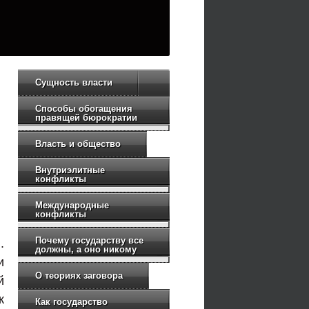
Сущность власти
Способы обогащения
правящей бюрократии
Власть и общество
Внутриэлитные
конфликты
Международные
конфликты
Почему государству все
.
должны, а оно никому
и
О теориях заговора
й
к
Как государство