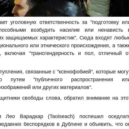
ает уголовную ответственность за "подготовку ил
пособными возбудить насилие или ненависть 
их защищаемых характеристик". Сюда входят любы
онального или этнического происхождения, а такж
, включая "трансгендерность и пол, отличный о
тупления, связанные с "ксенофобией", которые могу
о путем "публичного распространения ил
 изображений или других материалов".
ащитники свободы слова, обратил внимание на это
и Лео Варадкар (Taoiseach) поспешил оседлат
едавних беспорядков в Дублине и объявить, что о