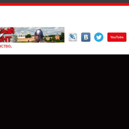
YouTube
ство.