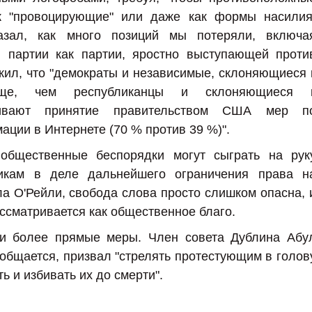
к "провоцирующие" или даже как формы насилия
зал, как много позиций мы потеряли, включа
й партии как партии, яростно выступающей проти
ил, что "демократы и независимые, склоняющиеся 
аще, чем республиканцы и склоняющиеся 
живают принятие правительством США мер п
ции в Интернете (70 % против 39 %)".
 общественные беспорядки могут сыграть на рук
никам в деле дальнейшего ограничения права н
ла О'Рейли, свобода слова просто слишком опасна, 
ассматривается как общественное благо.
ь и более прямые меры. Член совета Дублина Абу
ообщается, призвал "стрелять протестующим в голов
 и избивать их до смерти".