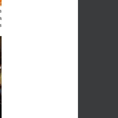
в
а
в