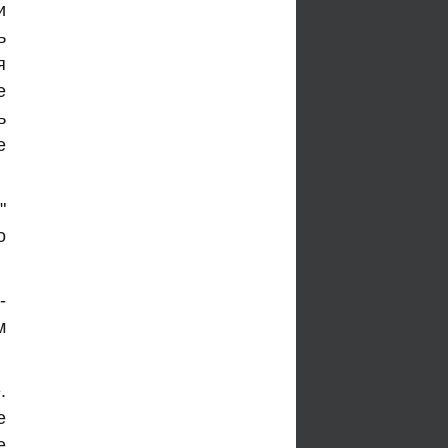
и
ь
я
е
ь
е
"
о
-
м
.
е
е