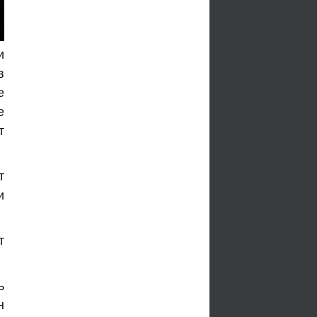
и
в
е
е
т
т
и
т
ь
н