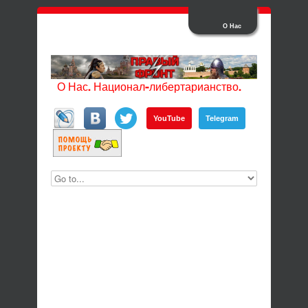
О Нас
О Нас. Национал-либертарианство.
YouTube
Telegram