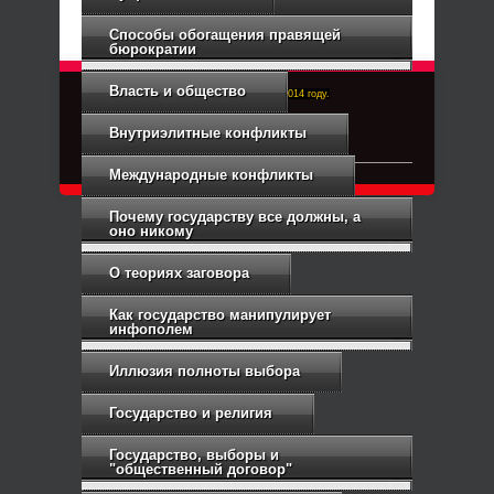
Способы обогащения правящей
бюрократии
Власть и общество
Right-Dexter-ПРАВЫЙ ФРОНТ. Основан в 2014 году.
Связь с администрацией
Внутриэлитные конфликты
Международные конфликты
Почему государству все должны, а
оно никому
О теориях заговора
Как государство манипулирует
инфополем
Иллюзия полноты выбора
Государство и религия
Государство, выборы и
"общественный договор"