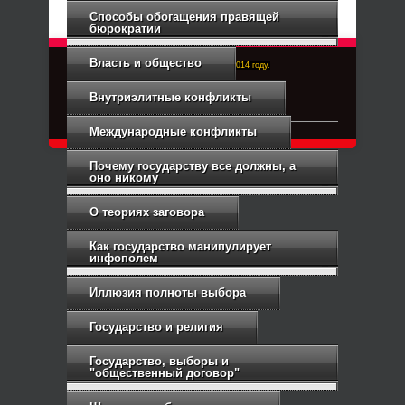
Способы обогащения правящей
бюрократии
Власть и общество
Right-Dexter-ПРАВЫЙ ФРОНТ. Основан в 2014 году.
Связь с администрацией
Внутриэлитные конфликты
Международные конфликты
Почему государству все должны, а
оно никому
О теориях заговора
Как государство манипулирует
инфополем
Иллюзия полноты выбора
Государство и религия
Государство, выборы и
"общественный договор"