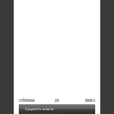
<<Previous
Up
Next>>
Сущность власти