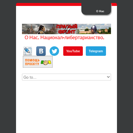
О Нас
О Нас. Национал-либертарианство.
YouTube
Telegram